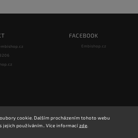
KT
FACEBOOK
Embishop.cz
embishop.cz
8206
hop.cz
oubory cookie. Dalším procházením tohoto webu
Copyright 2026
Embishop.cz
. Všechna práva vyhrazena.
s jejich používáním.. Více informací
zde
.
Vytvořil
Shoptet
| Design
Shoptak.cz.