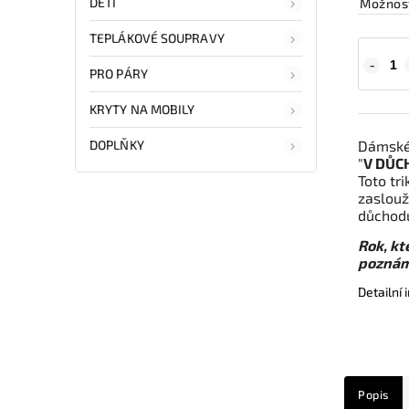
DĚTI
Možnost
TEPLÁKOVÉ SOUPRAVY
PRO PÁRY
KRYTY NA MOBILY
DOPLŇKY
Dámské 
"
V DŮC
Toto tr
zaslouž
důchodu
Rok, kt
poznám
Detailní
Popis