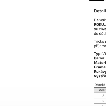
Detai
Dámské
ROKU..
se chy
do důc
Tričko
příjem
Typ:
Vt
Barva:
Materi
Gramá
Rukávy
Výstři