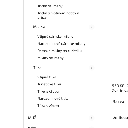
Trička se jmény
Trička s motívem hobby a
práce
Mikiny
Vtipné dámske mikiny
Narozeninové dámske mikiny
Dámske mikiny na turistiku
Mikiny se jmény
Tílka
Vtipná tílka
Turistické tílka
550 Kč
–
Zvolte v
Tílka s kávou
Narozeninové tílka
Barva
Tílka s vínem
MUŽI
Velikos