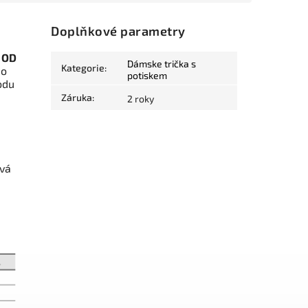
Doplňkové parametry
 OD
Dámske trička s
Kategorie
:
do
potiskem
odu
Záruka
:
2 roky
ová