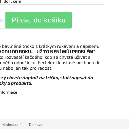
i doručení
Přidat do košíku
bavlněné tričko s krátkým rukávem a nápisem:
HODU OD ROKU.... UŽ TO NENÍ MŮJ PROBLÉM"
.
iko rozveselí každého, kdo se chystá užívat si
eného odpočinku. Perfektní k oslavě odchodu do
 nebo jen tak pro radost.
erý chcete doplnit na tričko, stačí napsat do
ky u produktu.
 informace
Hodnocení
Diskuze