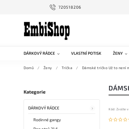
720518206
DÁRKOVÝ RÁDCE
VLASTNÍ POTISK
ŽENY
Domů
/
Ženy
/
Trička
/
Dámské tričko Už to není 
DÁMSK
Kategorie
DÁRKOVÝ RÁDCE
Kód:
Zvolte v
Rodinné gangy
Den otců 21.6