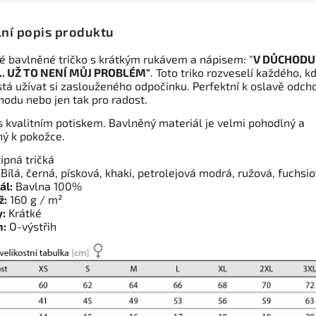
lní popis produktu
 bavlněné tričko s krátkým rukávem a nápisem: "
V DŮCHODU
.. UŽ TO NENÍ MŮJ PROBLÉM"
. Toto triko rozveselí každého, k
stá užívat si zaslouženého odpočinku. Perfektní k oslavě odch
hodu nebo jen tak pro radost.
 s kvalitním potiskem. Bavlněný materiál je velmi pohodlný a
ný k pokožce.
ipná tričká
Bílá, černá, písková, khaki, petrolejová modrá, ružová, fuchsi
ál:
Bavlna 100%
ž:
160 g / m²
:
Krátké
h:
O-výstřih