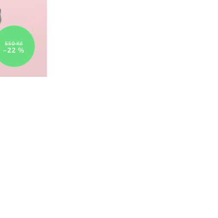
550 Kč
–22 %