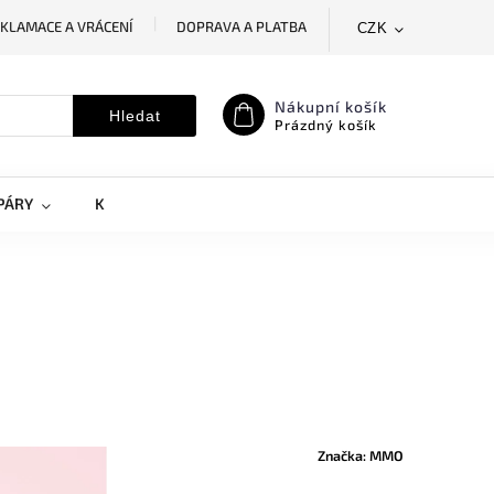
KLAMACE A VRÁCENÍ
DOPRAVA A PLATBA
CZK
SLEDOVÁNÍ ZÁSILKY
MOJE OBJEDNÁVKA
Nákupní košík
Hledat
Prázdný košík
PÁRY
KRYTY NA MOBILY
DOPLŇKY
Značka:
MMO