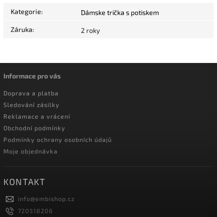
Kategorie
:
Dámske trička s potiskem
Záruka
:
2 roky
Informace pro vás
Doprava a platba
Sledování zásilky
Reklamace a vrácení
Obchodní podmínky
Podmínky ochrany osobních údajů
Moje objednávka
KONTAKT
info
@
embishop.cz
720518206