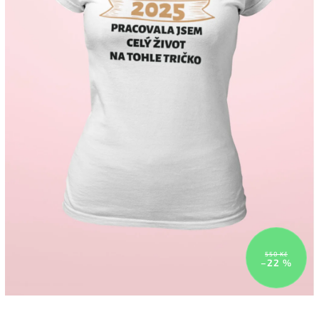
550 Kč
–22 %