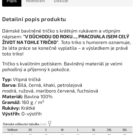
Popis
Hodnocení
Diskuze
Detailní popis produktu
Dámské bavlněné tričko s krátkým rukávem a vtipným
nápisem:
"V DŮCHODU OD ROKU..., PRACOVALA JSEM CELÝ
ŽIVOT NA TOHLE TRIČKO"
. Toto triko s humorem oznamuje,
že léta práce se konečně vyplatila – a výsledkem je právě
toto triko!
Tričko s kvalitním potiskem. Bavlněný materiál je velmi
pohodlný a příjemný k pokožce.
Typ:
Vtipná tričká
Barva:
Bílá, černá, khaki, petrolejová
modrá, ružová, marlboro červená, fuchsiová
Materiál:
Bavlna 100%
Gramáž:
160 g / m²
Rukávy:
Krátké
Výstřih:
O-výstřih