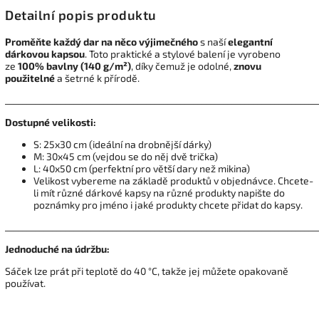
Detailní popis produktu
Proměňte každý dar na něco výjimečného
s naší
elegantní
dárkovou kapsou
. Toto praktické a stylové balení je vyrobeno
ze
100% bavlny (140 g/m²)
, díky čemuž je odolné,
znovu
použitelné
a šetrné k přírodě.
_________________________________________________________________________
Dostupné velikosti:
S: 25x30 cm (ideální na drobnější dárky)
M: 30x45 cm (vejdou se do něj dvě trička)
L: 40x50 cm (perfektní pro větší dary než mikina)
Velikost vybereme na základě produktů v objednávce. Chcete-
li mít různé dárkové kapsy na různé produkty napište do
poznámky pro jméno i jaké produkty chcete přidat do kapsy.
_________________________________________________________________________
Jednoduché na údržbu:
Sáček lze prát při teplotě do 40 °C, takže jej můžete opakovaně
používat.