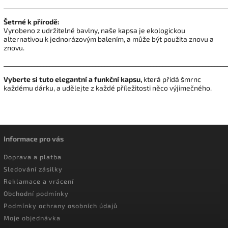
_________________________________________________________________________
Šetrné k přírodě:
Vyrobeno z udržitelné bavlny, naše kapsa je ekologickou
alternativou k jednorázovým balením, a může být použita znovu a
znovu.
_________________________________________________________________________
Vyberte si tuto elegantní a funkční kapsu,
která přidá šmrnc
každému dárku, a udělejte z každé příležitosti něco výjimečného.
Informace pro vás
Doprava a platba
Sledování zásilky
Reklamace a vrácení
Obchodní podmínky
Podmínky ochrany osobních údajů
Moje objednávka