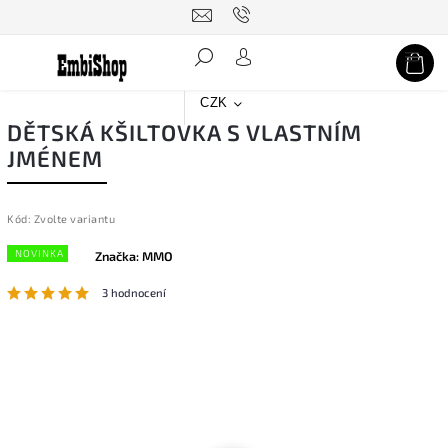
Hledat
CZK
DĚTSKÁ KŠILTOVKA S VLASTNÍM
JMÉNEM
Kód:
Zvolte variantu
NOVINKA
Značka:
MMO
3 hodnocení