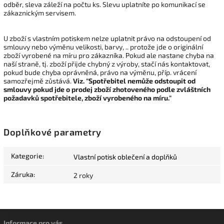
odběr, sleva záleží na počtu ks. Slevu uplatníte po komunikací se
zákaznickým servisem.
U zboží s vlastním potiskem nelze uplatnit právo na odstoupení od
smlouvy nebo výměnu velikosti, barvy, .. protože jde o originální
zboží vyrobené na míru pro zákazníka. Pokud ale nastane chyba na
naší straně, tj. zboží přijde chybný z výroby, stačí nás kontaktovat,
pokud bude chyba oprávněná, právo na výměnu, příp. vrácení
samozřejmě zůstává.
Viz. "Spotřebitel nemůže odstoupit od
smlouvy pokud jde o prodej zboží zhotoveného podle zvláštních
požadavků spotřebitele, zboží vyrobeného na míru."
Doplňkové parametry
Kategorie
:
Vlastní potisk oblečení a doplňků
Záruka
:
2 roky
Informace pro vás