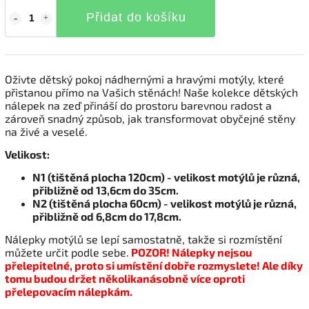
Přidat do košíku
Oživte dětský pokoj nádhernými a hravými motýly, které
přistanou přímo na Vašich stěnách! Naše kolekce dětských
nálepek na zeď přináší do prostoru barevnou radost a
zároveň snadný způsob, jak transformovat obyčejné stěny
na živé a veselé.
Velikost:
N1 (tištěná plocha 120cm) - velikost motýlů je různá,
přibližně od 13,6cm do 35cm.
N2 (tištěná plocha 60cm) - velikost motýlů je různá,
přibližně od 6,8cm do 17,8cm.
Nálepky motýlů se lepí samostatně, takže si rozmístění
můžete určit podle sebe.
POZOR! Nálepky nejsou
přelepitelné, proto si umístění dobře rozmyslete! Ale díky
tomu budou držet několikanásobně více oproti
přelepovacím nálepkám.