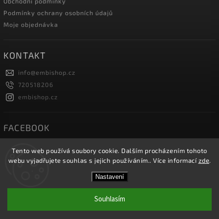
Obchodní podmínky
Podmínky ochrany osobních údajů
Moje objednávka
KONTAKT
info
@
embishop.cz
720518206
embishop.cz
FACEBOOK
Tento web používá soubory cookie. Dalším procházením tohoto
webu vyjadřujete souhlas s jejich používáním.. Více informací
zde
.
Copyright 2026
Embishop.cz
. Všechna práva vyhrazena.
Nastavení
Vytvořil
Shoptet
| Design
Shoptak.cz.
Souhlasím