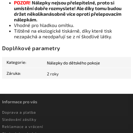
POZOR!
Nálepky nejsou přelepitelné, proto si
umístění dobře rozmyslete! Ale díky tomu budou
držet několikanásobně více oproti přelepovacím
nálepkám.
Vhodné pro hladkou omítku.
Tištěné na ekologické tiskárně, díky které tisk
nezapáchá a neodpařují se z ní škodlivé látky.
Doplňkové parametry
Kategorie
:
Nálepky do dětského pokoje
Záruka
:
2 roky
Informace pro vás
Doprava a platba
Sledování zásilky
Reklamace a vrácení