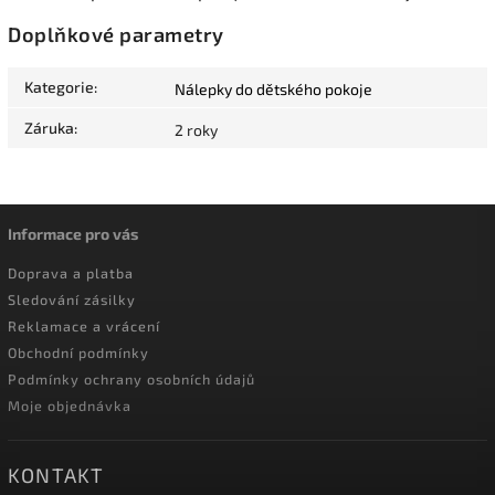
Doplňkové parametry
Kategorie
:
Nálepky do dětského pokoje
Záruka
:
2 roky
Informace pro vás
Doprava a platba
Sledování zásilky
Reklamace a vrácení
Obchodní podmínky
Podmínky ochrany osobních údajů
Moje objednávka
KONTAKT