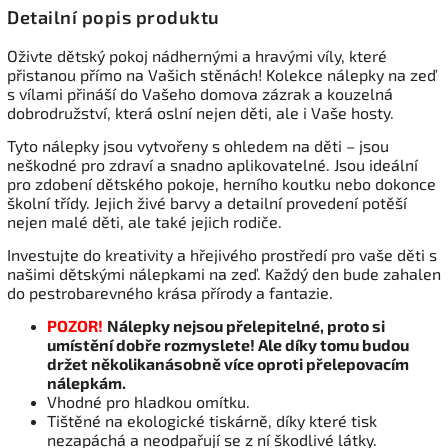
Detailní popis produktu
Oživte dětský pokoj nádhernými a hravými víly, které
přistanou přímo na Vašich stěnách! Kolekce nálepky na zeď
s vílami přináší do Vašeho domova zázrak a kouzelná
dobrodružství, která oslní nejen děti, ale i Vaše hosty.
Tyto nálepky jsou vytvořeny s ohledem na děti – jsou
neškodné pro zdraví a snadno aplikovatelné. Jsou ideální
pro zdobení dětského pokoje, herního koutku nebo dokonce
školní třídy. Jejich živé barvy a detailní provedení potěší
nejen malé děti, ale také jejich rodiče.
Investujte do kreativity a hřejivého prostředí pro vaše děti s
našimi dětskými nálepkami na zeď. Každý den bude zahalen
do pestrobarevného krása přírody a fantazie.
POZOR!
Nálepky nejsou přelepitelné, proto si
umístění dobře rozmyslete! Ale díky tomu budou
držet několikanásobně více oproti přelepovacím
nálepkám.
Vhodné pro hladkou omítku.
Tištěné na ekologické tiskárně, díky které tisk
nezapáchá a neodpařují se z ní škodlivé látky.