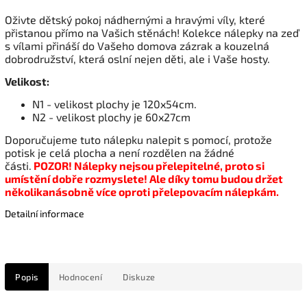
Oživte dětský pokoj nádhernými a hravými víly, které
přistanou přímo na Vašich stěnách! Kolekce nálepky na zeď
s vílami přináší do Vašeho domova zázrak a kouzelná
dobrodružství, která oslní nejen děti, ale i Vaše hosty.
Velikost:
N1 - velikost plochy je 120x54cm.
N2 - velikost plochy je 60x27cm
Doporučujeme tuto nálepku nalepit s pomocí, protože
potisk je celá plocha a není rozdělen na žádné
části.
POZOR! Nálepky nejsou přelepitelné, proto si
umístění dobře rozmyslete! Ale díky tomu budou držet
několikanásobně více oproti přelepovacím nálepkám.
Detailní informace
Popis
Hodnocení
Diskuze