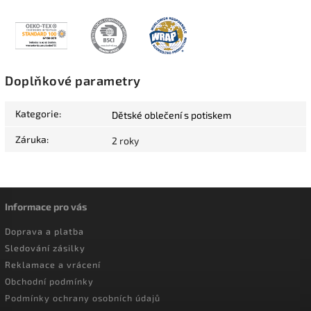
Doplňkové parametry
Kategorie
:
Dětské oblečení s potiskem
Záruka
:
2 roky
Informace pro vás
Doprava a platba
Sledování zásilky
Reklamace a vrácení
Obchodní podmínky
Podmínky ochrany osobních údajů