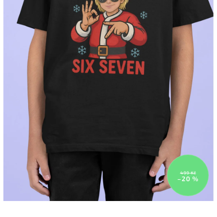
499 Kč
–20 %