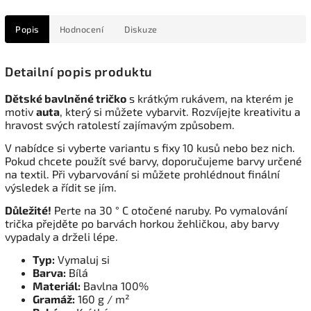
Popis
Hodnocení
Diskuze
Detailní popis produktu
Dětské bavlněné tričko
s krátkým rukávem, na kterém je
motiv
auta
, který si můžete vybarvit. Rozvíjejte kreativitu a
hravost svých ratolestí zajímavým způsobem.
V nabídce si vyberte variantu s fixy 10 kusů nebo bez nich.
Pokud chcete použít své barvy, doporučujeme barvy určené
na textil. Při vybarvování si můžete prohlédnout finální
výsledek a řídit se jím.
Důležité!
Perte na 30 ° C otočené naruby. Po vymalování
trička přejděte po barvách horkou žehličkou, aby barvy
vypadaly a drželi lépe.
Typ:
Vymaluj si
Barva:
Bílá
Materiál:
Bavlna 100%
Gramáž:
160 g / m²