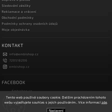
Sledování zásilky
Reklamace a vrácení
Obchodní podmínky
Podmínky ochrany osobních údajů
Moje objednávka
KONTAKT
info
@
embishop.cz
720518206
embishop.cz
FACEBOOK
Embishop.cz
Tento web používá soubory cookie. Dalším procházením tohoto
webu vyjadřujete souhlas s jejich používáním.. Více informací
zde
.
Copyright 2026
Embishop.cz
. Všechna práva vyhrazena.
Nastavení