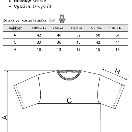
Rukávy:
Krátké
Výstřih:
O-výstřih