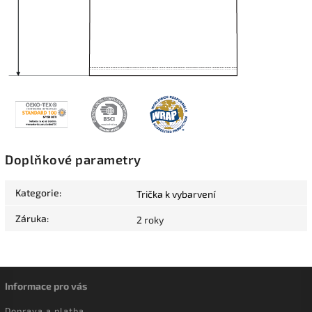
Doplňkové parametry
Kategorie
:
Trička k vybarvení
Záruka
:
2 roky
Informace pro vás
Doprava a platba