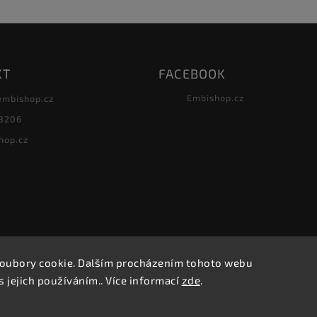
KT
FACEBOOK
Embishop.cz
embishop.cz
8206
hop.cz
oubory cookie. Dalším procházením tohoto webu
Copyright 2026
Embishop.cz
. Všechna práva vyhrazena.
s jejich používáním.. Více informací
zde
.
Vytvořil
Shoptet
| Design
Shoptak.cz.