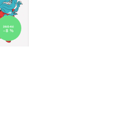
360 Kč
–8 %