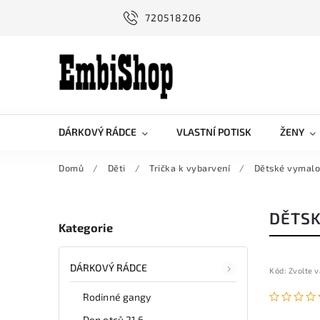
720518206
DÁRKOVÝ RÁDCE
VLASTNÍ POTISK
ŽENY
Domů
/
Děti
/
Trička k vybarvení
/
Dětské vymalov
DĚTSK
Kategorie
DÁRKOVÝ RÁDCE
Kód:
Zvolte v
Rodinné gangy
Den otců 21.6