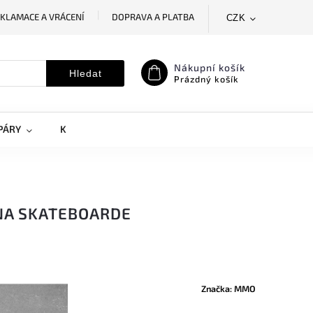
KLAMACE A VRÁCENÍ
DOPRAVA A PLATBA
CZK
SLEDOVÁNÍ ZÁSILKY
MOJE OBJEDNÁVKA
Nákupní košík
Hledat
Prázdný košík
PÁRY
KRYTY NA MOBILY
DOPLŇKY
NA SKATEBOARDE
Značka:
MMO