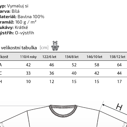
yp:
Vymaluj si
arva:
Bílá
ateriál:
Bavlna 100%
ramáž:
160 g / m²
ukávy:
Krátké
ýstřih:
O-výstřih