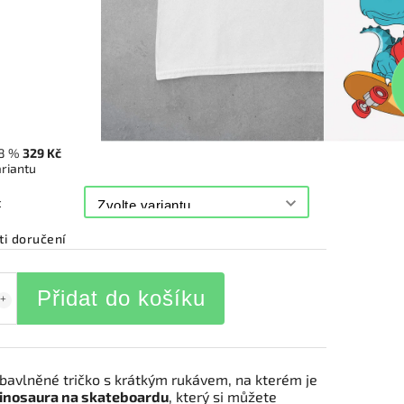
8 %
329 Kč
ariantu
t
i doručení
Přidat do košíku
bavlněné tričko s krátkým rukávem, na kterém je
inosaura na skateboardu
, který si můžete