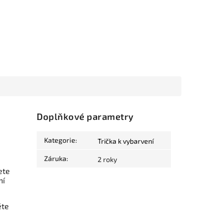
Doplňkové parametry
Kategorie
:
Trička k vybarvení
Záruka
:
2 roky
ete
ní
ěte