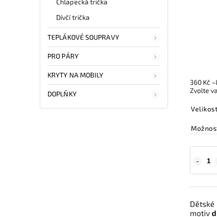
Chlapecká trička
Dívčí trička
TEPLÁKOVÉ SOUPRAVY
PRO PÁRY
KRYTY NA MOBILY
360 Kč
–
Zvolte v
DOPLŇKY
Velikos
Možnost
Dětské 
motiv
d