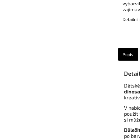
vybarvit
zajíma
Detailní
Popis
Detai
Dětské
dinosa
kreati
V nabíd
použít 
si může
Důleži
po bar