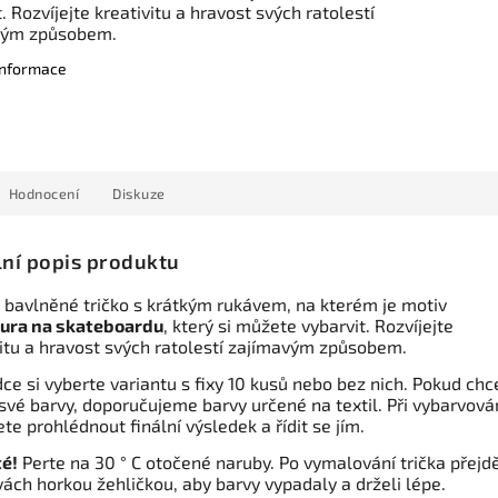
. Rozvíjejte kreativitu a hravost svých ratolestí
vým způsobem.
 informace
Hodnocení
Diskuze
lní popis produktu
 bavlněné tričko s krátkým rukávem, na kterém je motiv
ura na skateboardu
, který si můžete vybarvit. Rozvíjejte
vitu a hravost svých ratolestí zajímavým způsobem.
ce si vyberte variantu s fixy 10 kusů nebo bez nich. Pokud chc
své barvy, doporučujeme barvy určené na textil. Při vybarvová
te prohlédnout finální výsledek a řídit se jím.
té!
Perte na 30 ° C otočené naruby. Po vymalování trička přejd
vách horkou žehličkou, aby barvy vypadaly a drželi lépe.