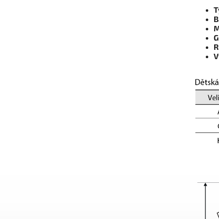
T
B
M
G
R
V