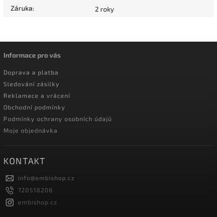
Záruka
:
2 roky
Informace pro vás
Doprava a platba
Sledování zásilky
Reklamace a vrácení
Obchodní podmínky
Podmínky ochrany osobních údajů
Moje objednávka
KONTAKT
info
@
embishop.cz
720518206
embishop.cz