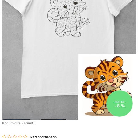
360 Kč
–8 %
Kód:
Zvolte variantu
Neohodnoceno