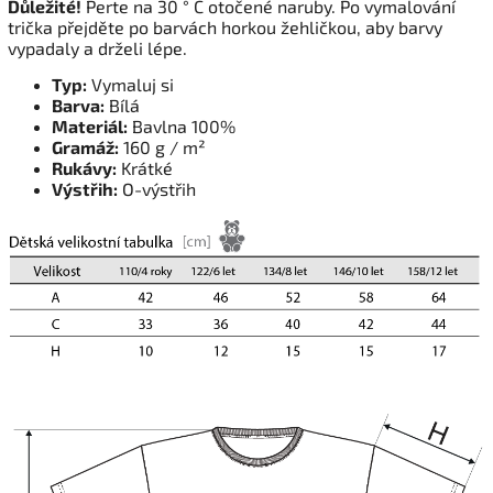
Důležité!
Perte na 30 ° C otočené naruby. Po vymalování
trička přejděte po barvách horkou žehličkou, aby barvy
vypadaly a drželi lépe.
Typ:
Vymaluj si
Barva:
Bílá
Materiál:
Bavlna 100%
Gramáž:
160 g / m²
Rukávy:
Krátké
Výstřih:
O-výstřih