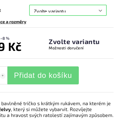
t
ce a rozměry
–8 %
Zvolte variantu
9 Kč
Možnosti doručení
Přidat do košíku
 bavlněné tričko s krátkým rukávem, na kterém je
želvy
, který si můžete vybarvit. Rozvíjejte
vitu a hravost svých ratolestí zajímavým způsobem.