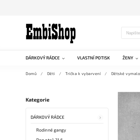
DÁRKOVÝ RÁDCE
VLASTNÍ POTISK
ŽENY
Domů
/
Děti
/
Trička k vybarvení
/
Dětské vymalov
Kategorie
DÁRKOVÝ RÁDCE
Rodinné gangy
Den otců 21.6