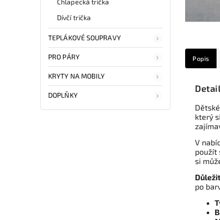
Chlapecká trička
Dívčí trička
TEPLÁKOVÉ SOUPRAVY
PRO PÁRY
Popis
KRYTY NA MOBILY
Detai
DOPLŇKY
Dětské
který s
zajíma
V nabíd
použít 
si může
Důleži
po bar
T
B