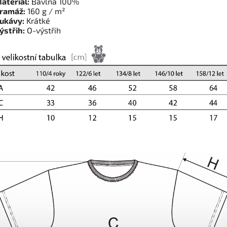
ateriál:
Bavlna 100%
ramáž:
160 g / m²
ukávy:
Krátké
ýstřih:
O-výstřih