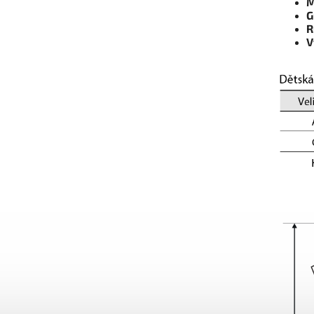
M
G
R
V