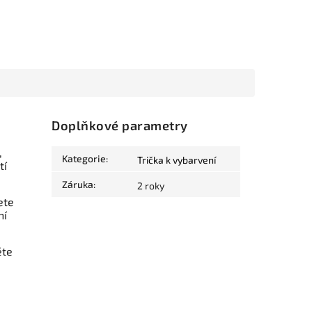
Doplňkové parametry
,
Kategorie
:
Trička k vybarvení
tí
Záruka
:
2 roky
ete
ní
ěte