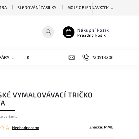
TBA
SLEDOVÁNÍ ZÁSILKY
MOJE OBJEDNÁVKA
CZK
Nákupní košík
Prázdný košík
PÁRY
KRYTY NA MOBILY
DOPLŇKY
720518206
SKÉ VYMALOVÁVACÍ TRIČKO
VA
te variantu
Značka:
MMO
Neohodnoceno