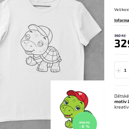
Velikos
Informa
360 Kč
32
Dětské
motiv 
kreati
360 Kč
–8 %