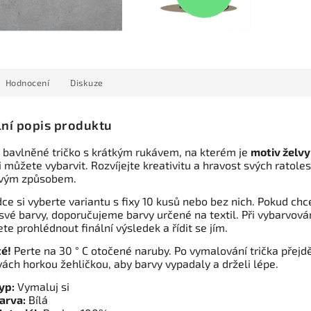
Hodnocení
Diskuze
lní popis produktu
 bavlněné tričko s krátkým rukávem, na kterém je
motiv želvy
i můžete vybarvit. Rozvíjejte kreativitu a hravost svých ratoles
vým způsobem.
ce si vyberte variantu s fixy 10 kusů nebo bez nich. Pokud chc
své barvy, doporučujeme barvy určené na textil. Při vybarvová
te prohlédnout finální výsledek a řídit se jím.
té!
Perte na 30 ° C otočené naruby. Po vymalování trička přejd
vách horkou žehličkou, aby barvy vypadaly a drželi lépe.
yp:
Vymaluj si
arva:
Bílá