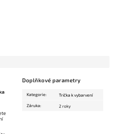
Doplňkové parametry
ka
Kategorie
:
Trička k vybarvení
Záruka
:
2 roky
ete
ní