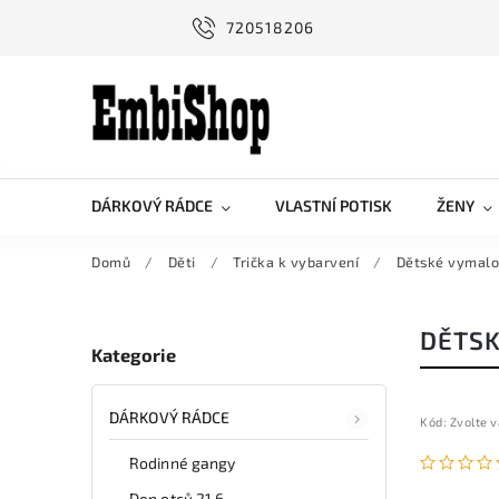
720518206
DÁRKOVÝ RÁDCE
VLASTNÍ POTISK
ŽENY
Domů
/
Děti
/
Trička k vybarvení
/
Dětské vymalov
DĚTSK
Kategorie
DÁRKOVÝ RÁDCE
Kód:
Zvolte v
Rodinné gangy
Den otců 21.6