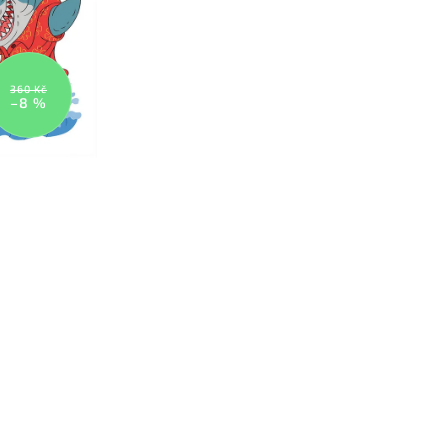
360 Kč
–8 %