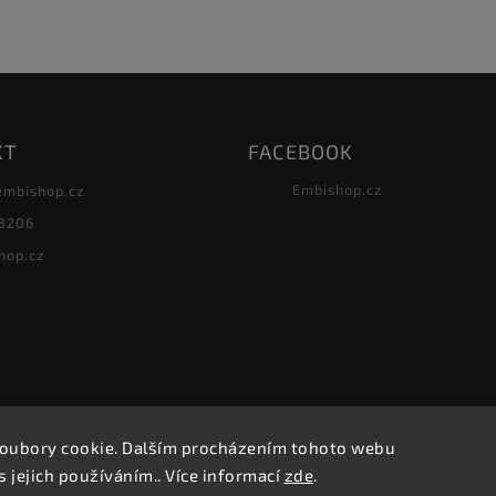
KT
FACEBOOK
Embishop.cz
embishop.cz
8206
hop.cz
oubory cookie. Dalším procházením tohoto webu
Copyright 2026
Embishop.cz
. Všechna práva vyhrazena.
s jejich používáním.. Více informací
zde
.
Vytvořil
Shoptet
| Design
Shoptak.cz.