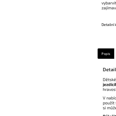
vybarvit
zajíma
Detailní
Popis
Detai
Dětské
jezdící
hravos
V nabíd
použít 
si může