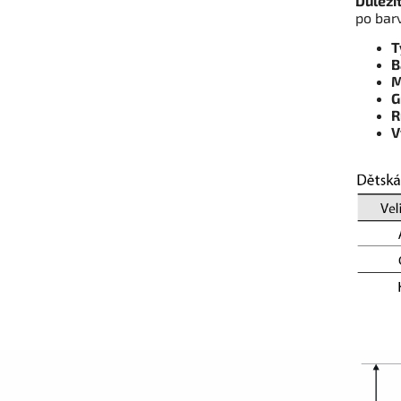
Důleži
po bar
T
B
M
G
R
V