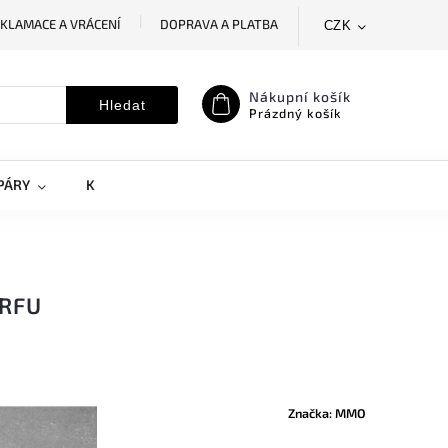
KLAMACE A VRÁCENÍ
DOPRAVA A PLATBA
CZK
SLEDOVÁNÍ ZÁSILKY
MOJE OBJEDNÁVKA
Nákupní košík
Hledat
Prázdný košík
PÁRY
KRYTY NA MOBILY
DOPLŇKY
URFU
Značka:
MMO