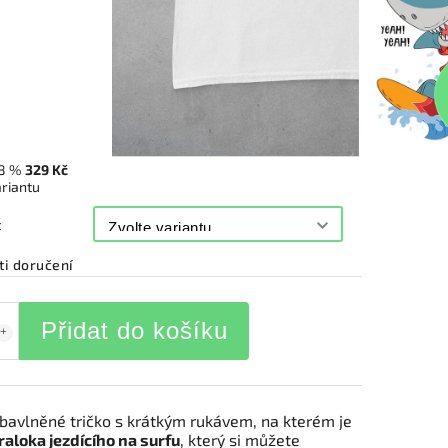
8 %
329 Kč
ariantu
t
i doručení
Přidat do košíku
bavlněné tričko s krátkým rukávem, na kterém je
raloka jezdícího na surfu
, který si můžete