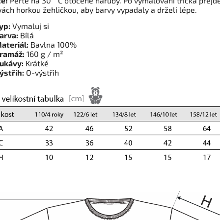
té!
Perte na 30 ° C otočené naruby. Po vymalování trička přejd
vách horkou žehličkou, aby barvy vypadaly a drželi lépe.
yp:
Vymaluj si
arva:
Bílá
ateriál:
Bavlna 100%
ramáž:
160 g / m²
ukávy:
Krátké
ýstřih:
O-výstřih