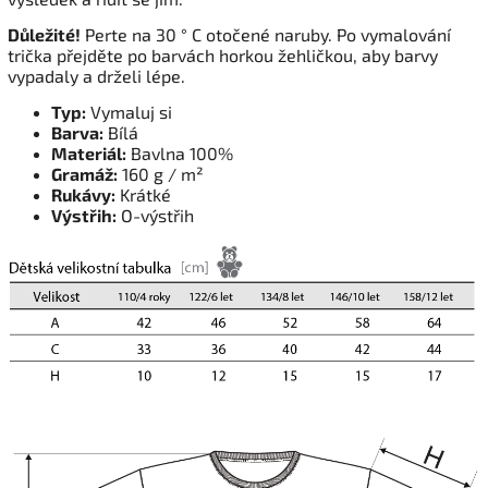
Důležité!
Perte na 30 ° C otočené naruby. Po vymalování
trička přejděte po barvách horkou žehličkou, aby barvy
vypadaly a drželi lépe.
Typ:
Vymaluj si
Barva:
Bílá
Materiál:
Bavlna 100%
Gramáž:
160 g / m²
Rukávy:
Krátké
Výstřih:
O-výstřih