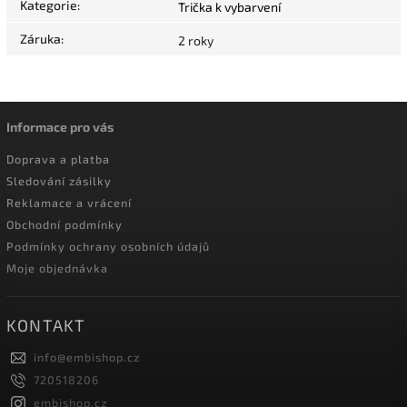
Kategorie
:
Trička k vybarvení
Záruka
:
2 roky
Informace pro vás
Doprava a platba
Sledování zásilky
Reklamace a vrácení
Obchodní podmínky
Podmínky ochrany osobních údajů
Moje objednávka
KONTAKT
info
@
embishop.cz
720518206
embishop.cz