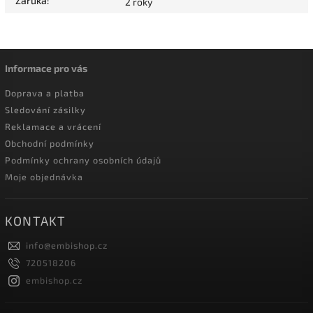
Záruka
:
2 roky
Informace pro vás
Doprava a platba
Sledování zásilky
Reklamace a vrácení
Obchodní podmínky
Podmínky ochrany osobních údajů
Moje objednávka
KONTAKT
info
@
embishop.cz
720518206
embishop.cz