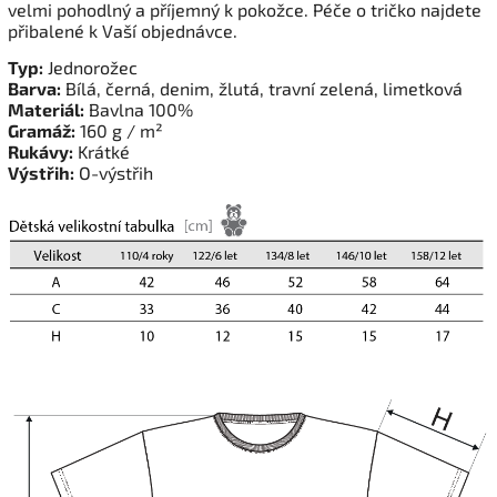
velmi pohodlný a příjemný k pokožce. Péče o tričko najdete
přibalené k Vaší objednávce.
Typ:
Jednorožec
Barva:
Bílá, černá, denim, žlutá, travní zelená, limetková
Materiál:
Bavlna 100%
Gramáž:
160 g / m²
Rukávy:
Krátké
Výstřih:
O-výstřih