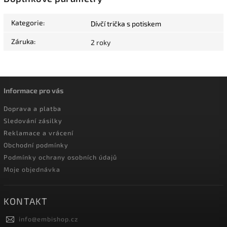
Kategorie
:
Dívčí trička s potiskem
Záruka
:
2 roky
Informace pro vás
Doprava a platba
Sledování zásilky
Reklamace a vrácení
Obchodní podmínky
Podmínky ochrany osobních údajů
Moje objednávka
KONTAKT
info
@
embishop.cz