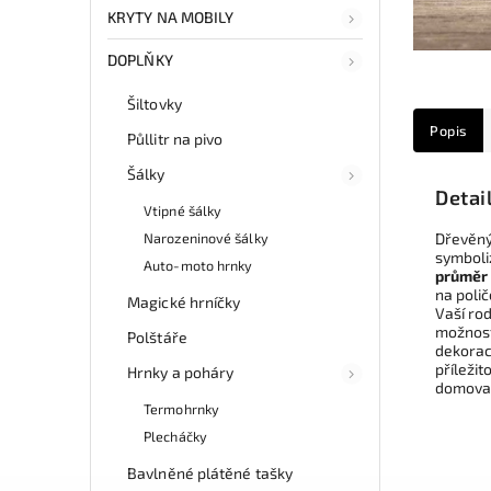
KRYTY NA MOBILY
DOPLŇKY
Šiltovky
Popis
Půllitr na pivo
Šálky
Detai
Vtipné šálky
Narozeninové šálky
Dřevěný
symboliz
Auto-moto hrnky
průměr 
na poli
Magické hrníčky
Vaší rod
možnost
Polštáře
dekorac
příleži
Hrnky a poháry
domova,
Termohrnky
Plecháčky
Bavlněné plátěné tašky