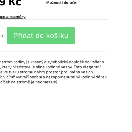
9 Kč
Možnosti doručení
ace a rozměry
Přidat do košíku
 strom rodiny je krásný a symbolický doplněk do vašeho
který představuje silné rodinné vazby. Tato elegantní
e ve tvaru stromu nabízí prostor pro jména vašich
ích, čímž vytváří osobní a nezapomenutelný rodinný dárek.
rdíček na stromě je neomezený.