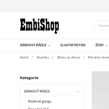
DÁRKOVÝ RÁDCE
VLASTNÍ POTISK
ŽENY
Domů
/
Doplňky
/
Dárky ze dřeva
/
Dřevěný stro
Kategorie
DÁRKOVÝ RÁDCE
Rodinné gangy
Den otců 21.6