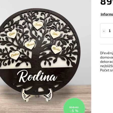
89
Inform
Dřevěný
domova, 
dekorac
nejbližš
Počet s
950 Kč
–5 %