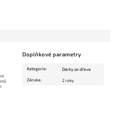
Doplňkové parametry
Kategorie
:
Dárky ze dřeva
ní
Záruka
:
2 roky
lenů
i