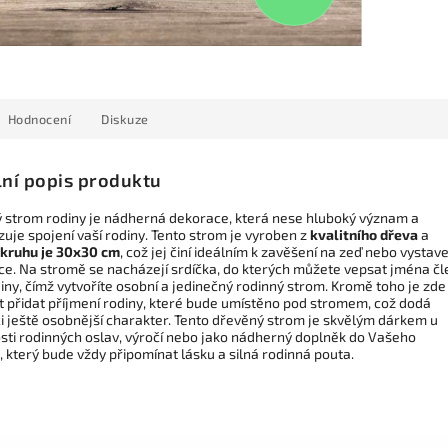
Hodnocení
Diskuze
lní popis produktu
 strom rodiny je nádherná dekorace, která nese hluboký význam a
uje spojení vaší rodiny. Tento strom je vyroben z
kvalitního dřeva
a
kruhu je 30x30 cm
, což jej činí ideálním k zavěšení na zeď nebo vystave
čce. Na stromě se nacházejí srdíčka, do kterých můžete vepsat jména č
iny, čímž vytvoříte osobní a jedinečný rodinný strom. Kromě toho je zde 
 přidat příjmení rodiny, které bude umístěno pod stromem, což dodá
i ještě osobnější charakter. Tento dřevěný strom je skvělým dárkem u
tosti rodinných oslav, výročí nebo jako nádherný doplněk do Vašeho
 který bude vždy připomínat lásku a silná rodinná pouta.