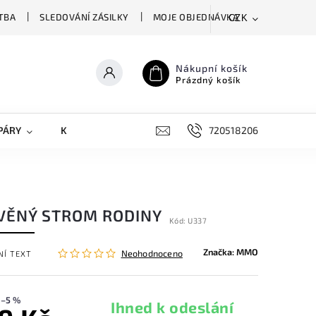
TBA
SLEDOVÁNÍ ZÁSILKY
MOJE OBJEDNÁVKA
CZK
Nákupní košík
Prázdný košík
PÁRY
KRYTY NA MOBILY
DOPLŇKY
720518206
VĚNÝ STROM RODINY
Kód:
U337
Značka:
MMO
Neohodnoceno
NÍ TEXT
–5 %
Ihned k odeslání