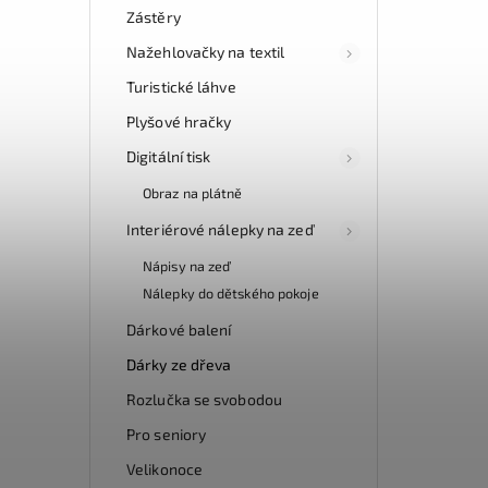
Zástěry
Nažehlovačky na textil
Turistické láhve
Plyšové hračky
Digitální tisk
Obraz na plátně
Interiérové nálepky na zeď
Nápisy na zeď
Nálepky do dětského pokoje
Dárkové balení
Dárky ze dřeva
Rozlučka se svobodou
Pro seniory
Velikonoce