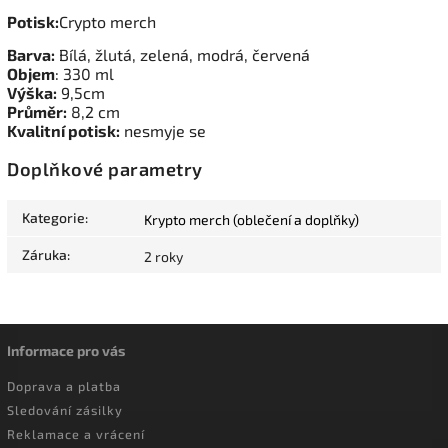
Potisk:
Crypto merch
Barva:
Bílá, žlutá, zelená, modrá, červená
Objem
: 330 ml
Výška:
9,5cm
Průměr:
8,2 cm
Kvalitní potisk:
nesmyje se
Doplňkové parametry
Kategorie
:
Krypto merch (oblečení a doplňky)
Záruka
:
2 roky
Informace pro vás
Doprava a platba
Sledování zásilky
Reklamace a vrácení