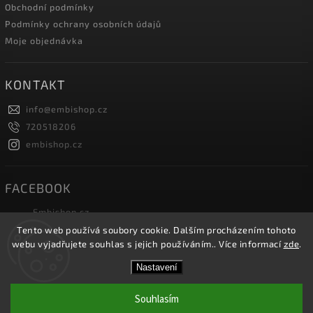
Obchodní podmínky
Podmínky ochrany osobních údajů
Moje objednávka
KONTAKT
info
@
embishop.cz
720518206
embishop.cz
FACEBOOK
Embishop.cz
Tento web používá soubory cookie. Dalším procházením tohoto
webu vyjadřujete souhlas s jejich používáním.. Více informací
zde
.
Copyright 2026
Embishop.cz
. Všechna práva vyhrazena.
Nastavení
Vytvořil
Shoptet
| Design
Shoptak.cz.
Souhlasím