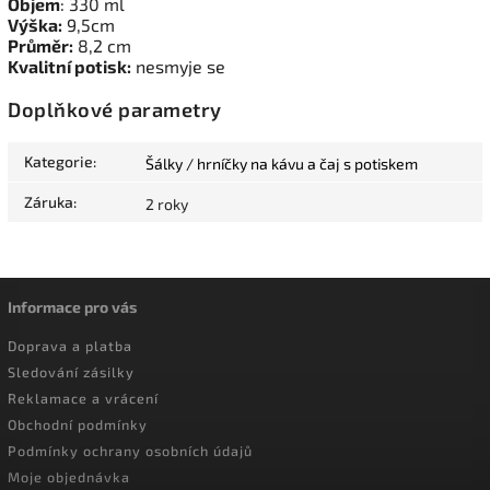
Objem
: 330 ml
Výška:
9,5cm
Průměr:
8,2 cm
Kvalitní potisk:
nesmyje se
Doplňkové parametry
Kategorie
:
Šálky / hrníčky na kávu a čaj s potiskem
Záruka
:
2 roky
Informace pro vás
Doprava a platba
Sledování zásilky
Reklamace a vrácení
Obchodní podmínky
Podmínky ochrany osobních údajů
Moje objednávka