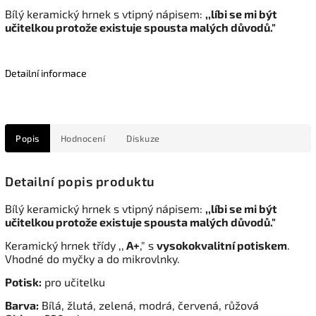
Bílý keramický hrnek s vtipný nápisem:
,,líbi se mi být
učitelkou protože existuje spousta malých důvodů."
Detailní informace
Popis
Hodnocení
Diskuze
Detailní popis produktu
Bílý keramický hrnek s vtipný nápisem:
,,líbi se mi být
učitelkou protože existuje spousta malých důvodů."
Keramický hrnek třídy ,,
A+
," s
vysokokvalitní potiskem
.
Vhodné do myčky a do mikrovlnky.
Potisk:
pro učitelku
Barva:
Bílá, žlutá, zelená, modrá, červená, r
ůžová