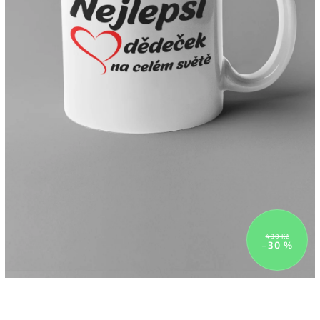
430 Kč
–30 %