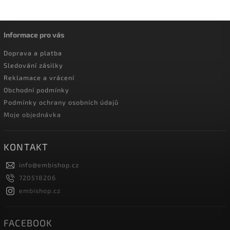
Informace pro vás
Doprava a platba
Sledování zásilky
Reklamace a vrácení
Obchodní podmínky
Podmínky ochrany osobních údajů
Moje objednávka
KONTAKT
info
@
embishop.cz
720518206
embishop.cz
FACEBOOK