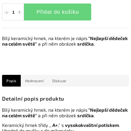
Přidat do košíku
Bílý keramický hrnek, na kterém je nápis
"Nejlepší dědeček
na celém světě"
a při něm obrázek
srdíčka
.
Popis
Hodnocení
Diskuze
Detailní popis produktu
Bílý keramický hrnek, na kterém je nápis
"Nejlepší dědeček
na celém světě"
a při něm obrázek
srdíčka
.
Keramický hrnek třídy ,,
A+
," s
vysokokvalitní potiskem
.
Vhodné do myčky a do mikrovlnky.