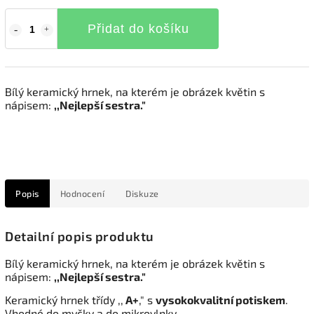
Přidat do košíku
Bílý keramický hrnek, na kterém
je obrázek květin s
nápisem:
,,N
ejlepší sestra."
Popis
Hodnocení
Diskuze
Detailní popis produktu
Bílý keramický hrnek, na kterém
je obrázek květin s
nápisem:
,,N
ejlepší sestra."
Keramický hrnek třídy ,,
A+
," s
vysokokvalitní potiskem
.
Vhodné do myčky a do mikrovlnky.