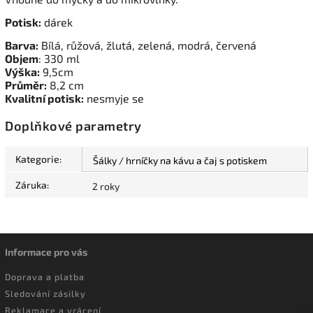
Potisk:
dárek
Barva:
Bílá, růžová, žlutá, zelená, modrá, červená
Objem
: 330 ml
Výška:
9,5cm
Průměr:
8,2 cm
Kvalitní potisk:
nesmyje se
Doplňkové parametry
Kategorie
:
Šálky / hrníčky na kávu a čaj s potiskem
Záruka
:
2 roky
Informace pro vás
Doprava a platba
Sledování zásilky
Reklamace a vrácení