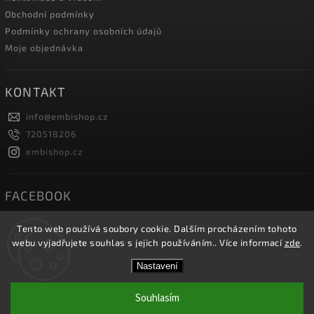
Obchodní podmínky
Podmínky ochrany osobních údajů
Moje objednávka
KONTAKT
info
@
embishop.cz
720518206
embishop.cz
FACEBOOK
Tento web používá soubory cookie. Dalším procházením tohoto
webu vyjadřujete souhlas s jejich používáním.. Více informací
zde
.
Copyright 2026
Embishop.cz
. Všechna práva vyhrazena.
Nastavení
Vytvořil
Shoptet
| Design
Shoptak.cz.
Souhlasím