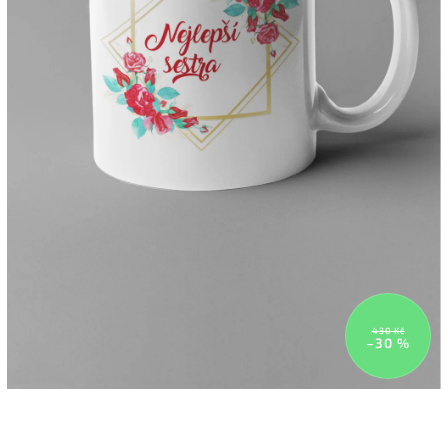
430 Kč
–30 %