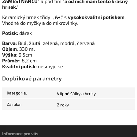
ZAMĚSTNANCŮ"
a pod tím
"a od nich mám tento krásný
hrnek."
Keramický hrnek třídy ,,
A+
," s
vysokokvalitní potiskem
.
Vhodné do myčky a do mikrovlnky.
Potisk:
dárek
Barva:
Bílá, žlutá, zelená, modrá, červená
Objem
: 330 ml
Výška:
9,5cm
Průměr:
8,2 cm
Kvalitní potisk:
nesmyje se
Doplňkové parametry
Kategorie
:
Vtipné šálky a hrnky
Záruka
:
2 roky
Informace pro vás