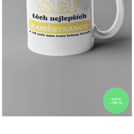
430 Kč
–30 %