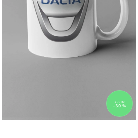
430 Kč
–30 %