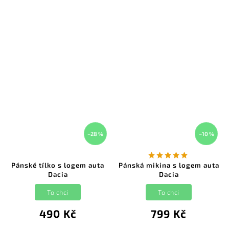
–28 %
–10 %
Pánské tílko s logem auta
Pánská mikina s logem auta
Dacia
Dacia
To chci
To chci
490 Kč
799 Kč