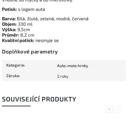
Potisk:
s logem auta
Barva:
Bílá, žlutá, zelená, modrá, červená
Objem
: 330 ml
Výška:
9,5cm
Průměr:
8,2 cm
Kvalitní potisk:
nesmyje se
Doplňkové parametry
Kategorie
:
Auto-moto hrnky
Záruka
:
2 roky
SOUVISEJÍCÍ PRODUKTY
Previous
Next