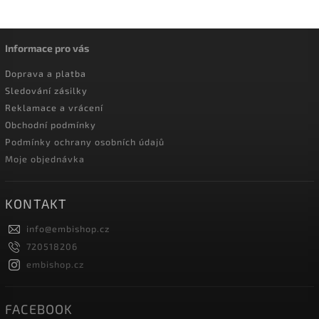
Informace pro vás
Doprava a platba
Sledování zásilky
Reklamace a vrácení
Obchodní podmínky
Podmínky ochrany osobních údajů
Moje objednávka
KONTAKT
info
@
embishop.cz
720518206
embishop.cz
FACEBOOK