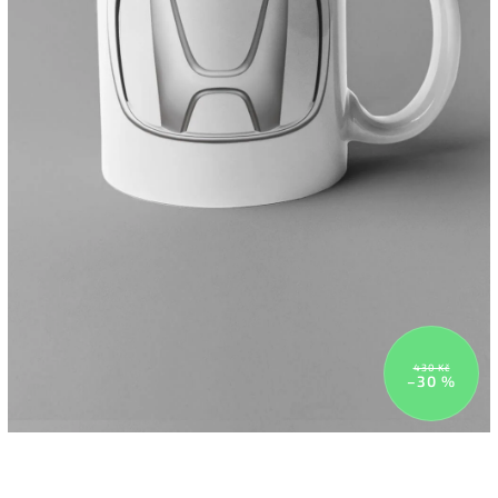
430 Kč
–30 %