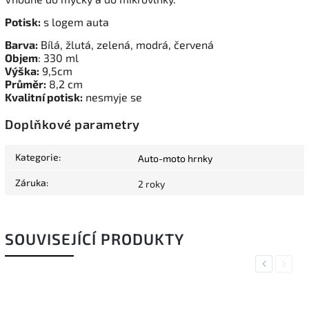
Potisk:
s logem auta
Barva:
Bílá, žlutá, zelená, modrá, červená
Objem
: 330 ml
Výška:
9,5cm
Průměr:
8,2 cm
Kvalitní potisk:
nesmyje se
Doplňkové parametry
Kategorie
:
Auto-moto hrnky
Záruka
:
2 roky
SOUVISEJÍCÍ PRODUKTY
Previous
Next