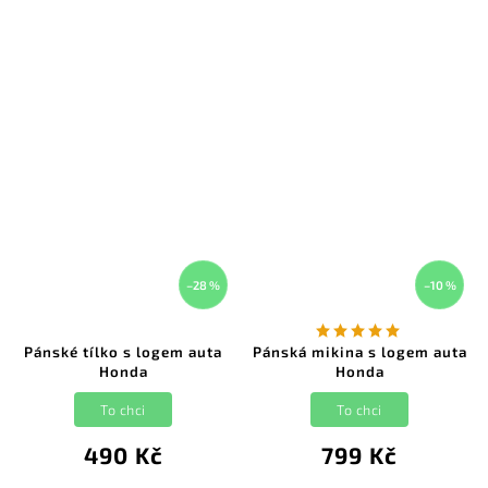
–28 %
–10 %
Pánské tílko s logem auta
Pánská mikina s logem auta
Honda
Honda
To chci
To chci
490 Kč
799 Kč