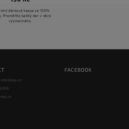
antní dárková kapsa ze 100%
y. Proměňte každý dar v něco
výjimečného.
KT
FACEBOOK
embishop.cz
8206
hop.cz