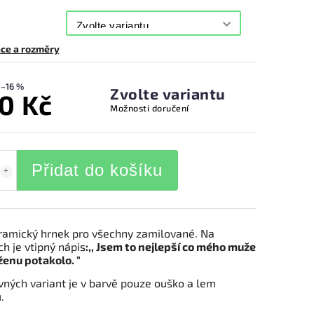
ce a rozměry
–16 %
Zvolte variantu
0 Kč
Možnosti doručení
Přidat do košíku
eramický hrnek pro všechny zamilované. Na
ch je vtipný nápis
:,, Jsem to nejlepší co mého muže
ženu potakolo. "
vných variant je v barvě pouze ouško a lem
.