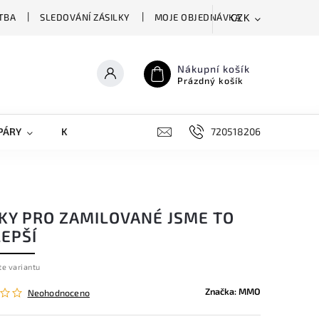
TBA
SLEDOVÁNÍ ZÁSILKY
MOJE OBJEDNÁVKA
CZK
Nákupní košík
Prázdný košík
PÁRY
KRYTY NA MOBILY
DOPLŇKY
720518206
KY PRO ZAMILOVANÉ JSME TO
EPŠÍ
te variantu
Značka:
MMO
Neohodnoceno