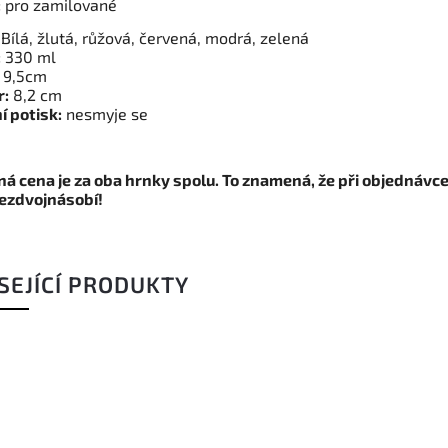
:
pro zamilované
Bílá, žlutá, růžová, červená, modrá, zelená
:
330 ml
9,5cm
r:
8,2 cm
í potisk:
nesmyje se
á cena je za oba hrnky spolu. To znamená, že při objednávce
ezdvojnásobí!
SEJÍCÍ PRODUKTY