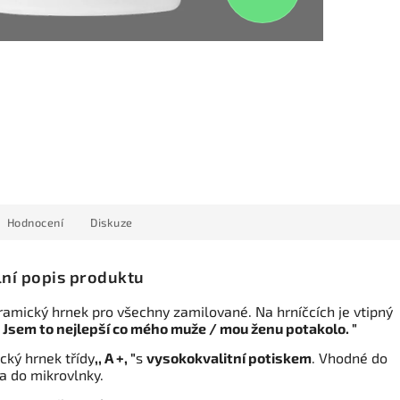
Hodnocení
Diskuze
lní popis produktu
eramický hrnek pro všechny zamilované. Na hrníčcích je vtipný
,, Jsem to nejlepší co mého muže / mou ženu potakolo. "
cký hrnek třídy
,, A +, "
s
vysokokvalitní potiskem
. Vhodné do
a do mikrovlnky.