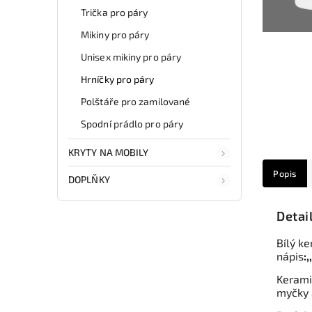
Trička pro páry
Mikiny pro páry
Unisex mikiny pro páry
Hrníčky pro páry
Polštáře pro zamilované
Spodní prádlo pro páry
KRYTY NA MOBILY
Popis
DOPLŇKY
Detai
Bílý k
nápis
:
Kerami
myčky 