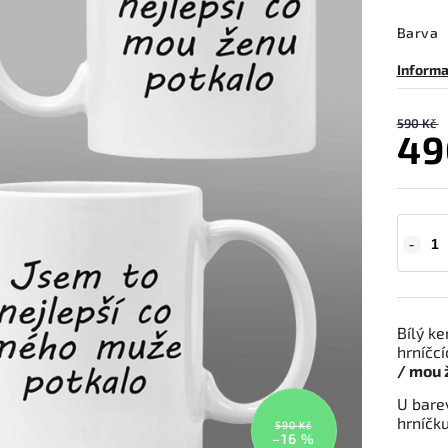
Barva
Informa
590 Kč
49
Bílý k
hrníčcí
/ mou 
U bare
hrníčku
590 Kč
–16 %