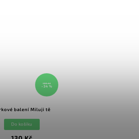
199 Kč
–34 %
rkové balení Miluji tě
Do košíku
130 Kč