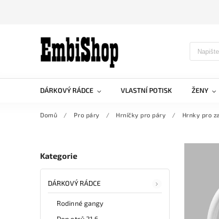
DÁRKOVÝ RÁDCE
VLASTNÍ POTISK
ŽENY
Domů
/
Pro páry
/
Hrníčky pro páry
/
Hrnky pro z
Kategorie
DÁRKOVÝ RÁDCE
Rodinné gangy
Den otců 21.6