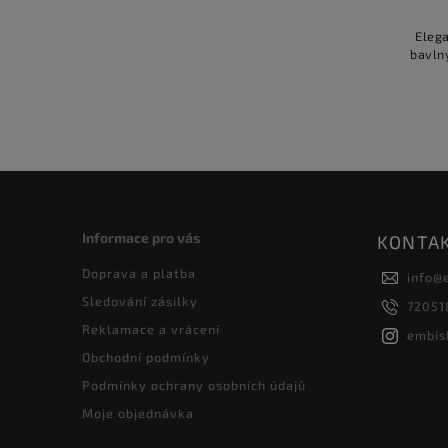
Eleg
bavln
Informace pro vás
KONTA
Doprava a platba
info
@
Sledování zásilky
72051
Reklamace a vrácení
embis
Obchodní podmínky
Podmínky ochrany osobních údajů
Moje objednávka