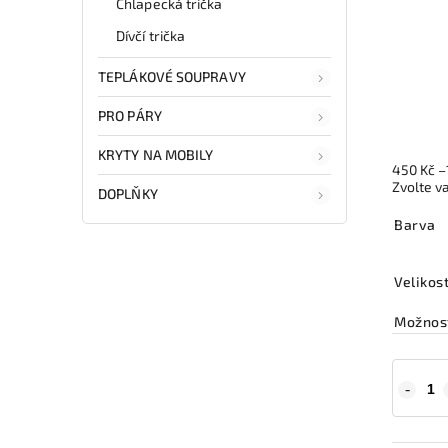
Chlapecká trička
Dívčí trička
TEPLÁKOVÉ SOUPRAVY
PRO PÁRY
KRYTY NA MOBILY
450 Kč
–
Zvolte v
DOPLŇKY
Barva
Velikos
Možnost