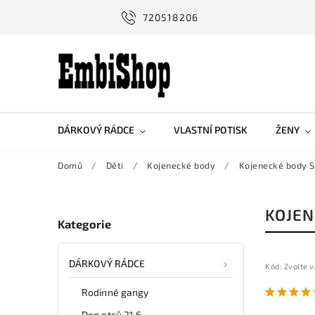
720518206
DÁRKOVÝ RÁDCE
VLASTNÍ POTISK
ŽENY
Domů
/
Děti
/
Kojenecké body
/
Kojenecké body 
KOJEN
Kategorie
DÁRKOVÝ RÁDCE
Kód:
Zvolte v
Rodinné gangy
Den otců 21.6