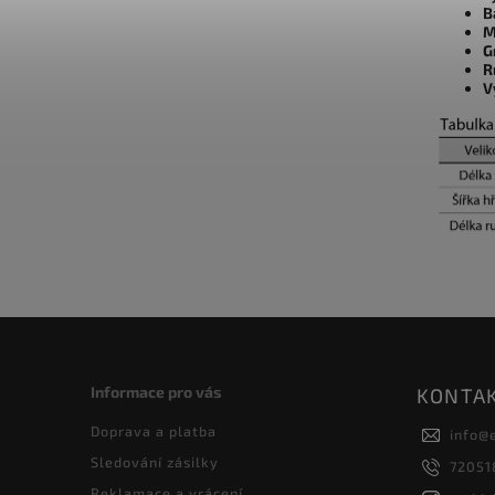
B
M
G
R
V
Informace pro vás
KONTA
Doprava a platba
info
@
Sledování zásilky
72051
Reklamace a vrácení