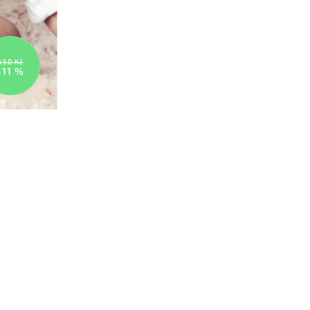
450 Kč
–11 %