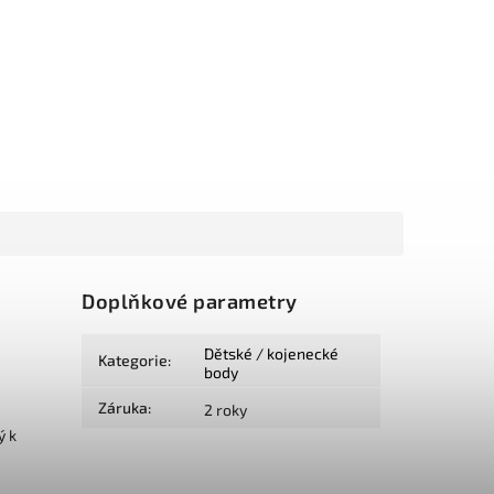
Doplňkové parametry
Dětské / kojenecké
Kategorie
:
body
Záruka
:
2 roky
ý k