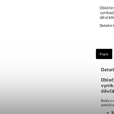
Oblečen
vynikaj
děvčátk
Detailní
Popis
Detai
Obleč
vynik
děvčá
Body s v
pokožce
T