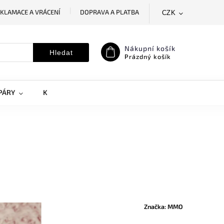
KLAMACE A VRÁCENÍ
DOPRAVA A PLATBA
CZK
SLEDOVÁNÍ ZÁSILKY
MOJE OBJEDNÁVKA
Nákupní košík
Hledat
Prázdný košík
PÁRY
KRYTY NA MOBILY
DOPLŇKY
Značka:
MMO