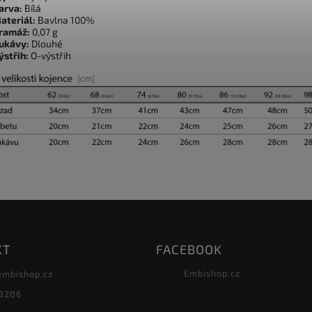
arva:
Bílá
ateriál:
Bavlna 100%
ramáž:
0,07 g
ukávy:
Dlouhé
ýstřih:
O-výstřih
KT
FACEBOOK
Embishop.cz
embishop.cz
8206