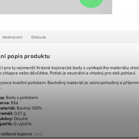
Hodnocení
Diskuze
lní popis produktu
í i pro ty nejmenší! Krásné kojenecké body s vynikajícího materiálu vho
o chlapce nebo děvčátka. Potisk je neutrální a vhodný pro obě pohlaví.
ysoce kvalitní potiskem. Bavlněný materiál je velmi pohodlný a příjemn
.
yp:
Body s potiskem
arva:
Bílá
ateriál:
Bavlna 100%
ramáž:
0,07 g
ukávy:
Dlouhé
ýstřih:
O-výstřih