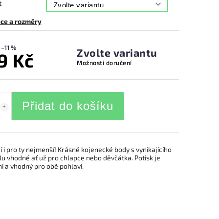
t
ce a rozměry
–11 %
Zvolte variantu
9 Kč
Možnosti doručení
Přidat do košíku
 i pro ty nejmenší! Krásné kojenecké body s vynikajícího
u vhodné ať už pro chlapce nebo děvčátka. Potisk je
í a vhodný pro obě pohlaví.