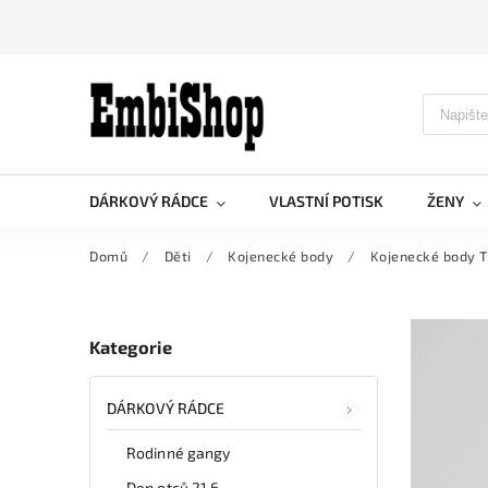
DÁRKOVÝ RÁDCE
VLASTNÍ POTISK
ŽENY
Domů
/
Děti
/
Kojenecké body
/
Kojenecké body Tr
Kategorie
DÁRKOVÝ RÁDCE
Rodinné gangy
Den otců 21.6