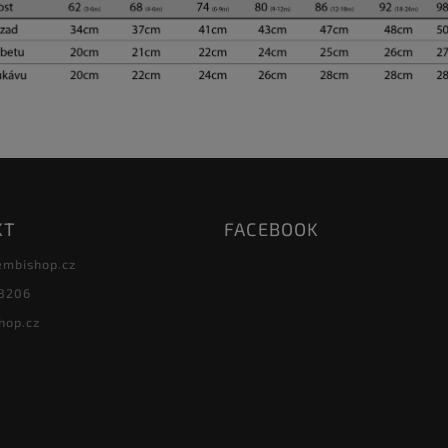
KT
FACEBOOK
embishop.cz
8206
hop.cz