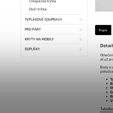
Chlapecká trička
Dívčí trička
TEPLÁKOVÉ SOUPRAVY
PRO PÁRY
Popis
KRYTY NA MOBILY
Detai
DOPLŇKY
Oblečen
ať už pr
Body s v
pokožce
T
B
M
G
R
V