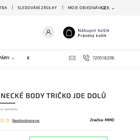
TBA
SLEDOVÁNÍ ZÁSILKY
MOJE OBJEDNÁVKA
CZK
Nákupní košík
Prázdný košík
PÁRY
KRYTY NA MOBILY
DOPLŇKY
720518206
ENECKÉ BODY TRIČKO JDE DOLŮ
te variantu
Značka:
MMO
Neohodnoceno