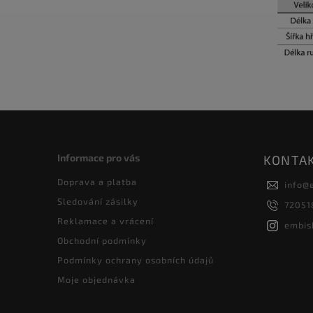
Informace pro vás
KONTA
Doprava a platba
info
@
Sledování zásilky
72051
Reklamace a vrácení
embis
Obchodní podmínky
Podmínky ochrany osobních údajů
Moje objednávka