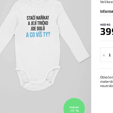
Velikos
Informa
450 Kč
39
Oblečení
materiál
neutráln
450 Kč
–11 %