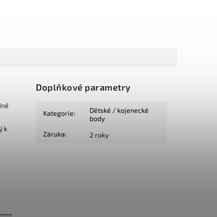
Doplňkové parametry
dné
Dětské / kojenecké
Kategorie
:
body
ý k
Záruka
:
2 roky