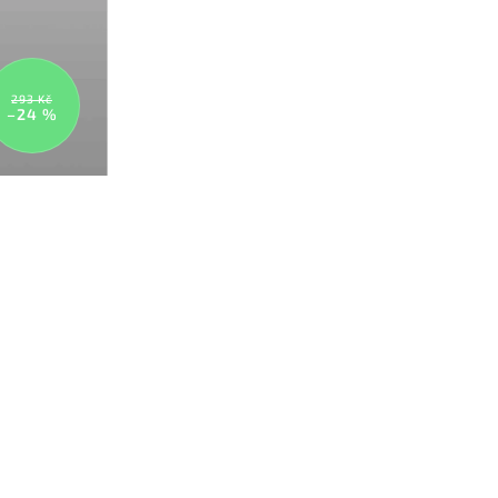
293 Kč
–24 %