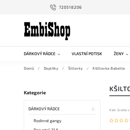
720518206
DÁRKOVÝ RÁDCE
VLASTNÍ POTISK
ŽENY
Domů
/
Doplňky
/
Šiltovky
/
Kšiltovka Babetta
KŠILT
Kategorie
DÁRKOVÝ RÁDCE
Kód:
Zvolte v
Rodinné gangy
Den otců 21.6