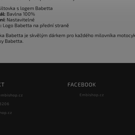
iltovka s logem Babetta
ál:
Bavlna 100%
ní:
Nastavitelné
:
Logo Babetta na přední straně
vka Babetta je skvělým dárkem pro každého milovníka motocy
ky Babetta.
KT
FACEBOOK
Embishop.cz
embishop.cz
8206
hop.cz