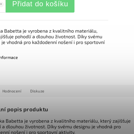
Přidat do košíku
ka Babetta je vyrobena z kvalitního materiálu,
ajišťuje pohodlí a dlouhou životnost. Díky svému
 je vhodná pro každodenní nošení i pro sportovní
 informace
Hodnocení
Diskuze
lní popis produktu
ka Babetta je vyrobena z kvalitního materiálu, který zajišťuje
í a dlouhou životnost. Díky svému designu je vhodná pro
nní nošení i pro sportovní aktivity.