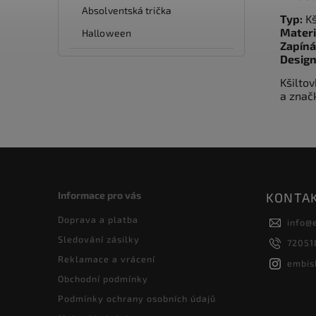
Absolventská trička
Typ:
Kš
Materi
Halloween
Zapíná
Design
Kšilto
a znač
Informace pro vás
KONTA
Doprava a platba
info
@
Sledování zásilky
72051
Reklamace a vrácení
embis
Obchodní podmínky
Podmínky ochrany osobních údajů