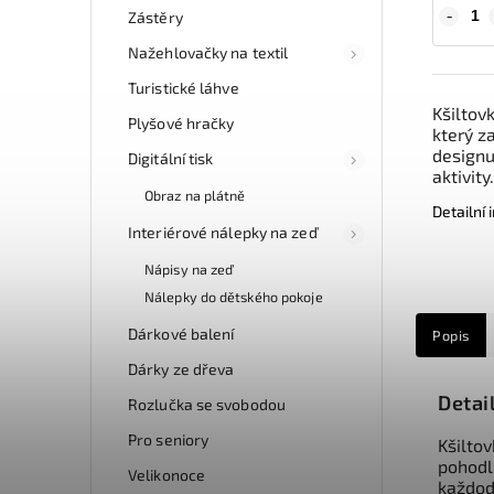
Zástěry
Nažehlovačky na textil
Turistické láhve
Kšiltov
Plyšové hračky
který z
designu
Digitální tisk
aktivity.
Obraz na plátně
Detailní
Interiérové nálepky na zeď
Nápisy na zeď
Nálepky do dětského pokoje
Dárkové balení
Popis
Dárky ze dřeva
Detai
Rozlučka se svobodou
Pro seniory
Kšiltov
pohodl
Velikonoce
každode