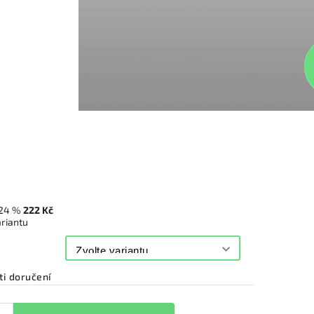
24 %
222 Kč
ariantu
i doručení