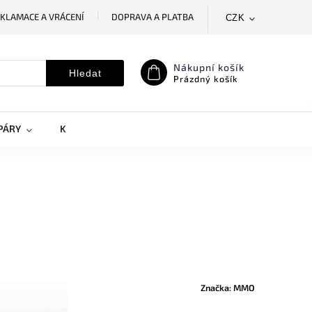
KLAMACE A VRÁCENÍ
DOPRAVA A PLATBA
CZK
SLEDOVÁNÍ ZÁSILKY
MOJE OBJEDNÁVKA
Nákupní košík
Hledat
Prázdný košík
PÁRY
KRYTY NA MOBILY
DOPLŇKY
Značka:
MMO