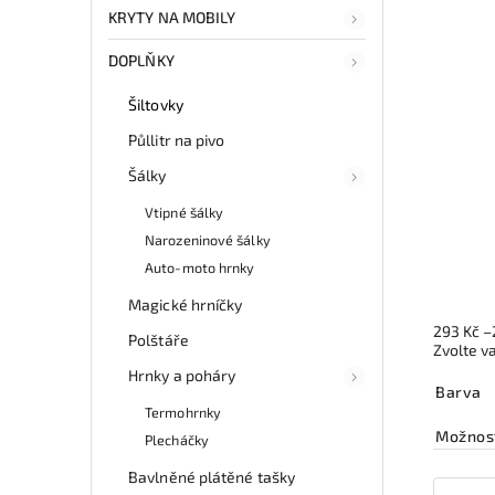
KRYTY NA MOBILY
DOPLŇKY
Šiltovky
Půllitr na pivo
Šálky
Vtipné šálky
Narozeninové šálky
Auto-moto hrnky
Magické hrníčky
293 Kč
–
Polštáře
Zvolte v
Hrnky a poháry
Barva
Termohrnky
Možnost
Plecháčky
Bavlněné plátěné tašky