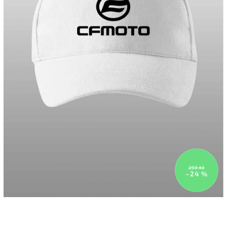
293 Kč
–24 %