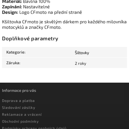
Materiál:
Bavlna 100%
Zapínání:
Nastavitelné
Design:
Logo CFmoto na přední straně
Kšiltovka CFmoto je skvělým dárkem pro každého milovníka
motocyklů a značky CFmoto.
Doplňkové parametry
Kategorie
:
Šiltovky
Záruka
:
2 roky
Informace pro vás
Doprava a platba
Sledování zásilky
Reklamace a vrácení
Obchodní podmínky
Podmínky ochrany osobních údajů