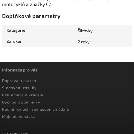
motocyklů a značky ČŽ.
Doplňkové parametry
Kategorie
:
Šiltovky
Záruka
:
2 roky
Informace pro vás
Doprava a platba
Sledování zásilky
Reklamace a vrácení
Obchodní podmínky
Podmínky ochrany osobních údajů
Moje objednávka