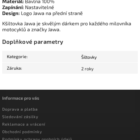
Materiál:
Bavlna 100%
Zapínání:
Nastavitelné
Design:
Logo Jawa na přední straně
Kšiltovka Jawa je skvělým dárkem pro každého milovníka
motocyklů a značky Jawa.
Doplňkové parametry
Kategorie
:
Šiltovky
Záruka
:
2 roky
Informace pro vás
Doprava a platba
Sledování zásilky
Reklamace a vrácení
Obchodní podmínky
Podmínky ochrany osobních údajů