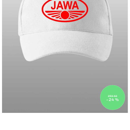
293 Kč
–24 %