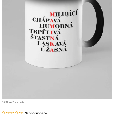
Kód:
CZMUG103/
Neohodnoceno