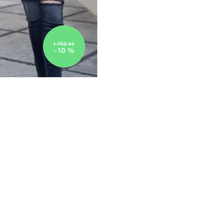
1 790 Kč
–10 %