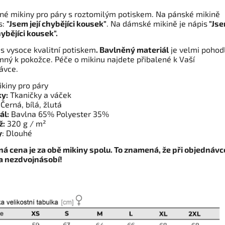
né mikiny pro páry s roztomilým potiskem. Na pánské mikině
s:
"Jsem její chybějíci kousek"
. Na dámské mikině je nápis
"Js
ybějíci kousek".
 s vysoce kvalitní potiskem
. Bavlněný materiál
je velmi pohod
emný k pokožce. Péče o mikinu najdete přibalené k Vaší
ávce.
kiny pro páry
y:
Tkaničky a váček
Černá, bílá, žlutá
ál:
Bavlna 65% Polyester 35%
ž:
320 g / m²
y
: Dlouhé
á cena je za obě mikiny spolu. To znamená, že při objednávc
a nezdvojnásobí!