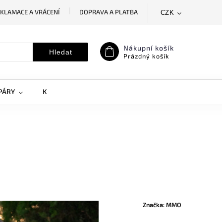
KLAMACE A VRÁCENÍ
DOPRAVA A PLATBA
CZK
SLEDOVÁNÍ ZÁSILKY
MOJE OBJEDNÁVKA
Nákupní košík
Hledat
Prázdný košík
PÁRY
KRYTY NA MOBILY
DOPLŇKY
Značka:
MMO