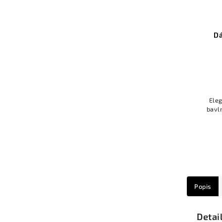
Dá
Ele
bavl
Popis
Detai