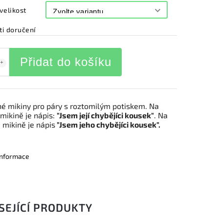
velikost
i doručení
Přidat do košíku
é mikiny pro páry s roztomilým potiskem. Na
mikině je nápis:
"Jsem její chybějíci kousek"
. Na
mikině je nápis
"Jsem jeho chybějíci kousek".
 informace
SEJÍCÍ PRODUKTY