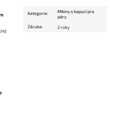
Mikiny s kapucí pro
Kategorie
:
em
páry
Záruka
:
2 roky
lný
e