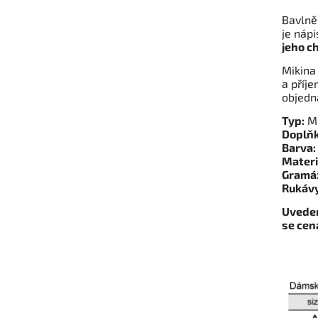
Bavlně
je nápi
jeho ch
Mikina
a příj
objedn
Typ:
Mi
Doplňk
Barva:
Materi
Gramá
Rukáv
Uveden
se cen