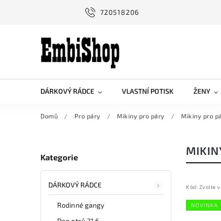
720518206
DÁRKOVÝ RÁDCE
VLASTNÍ POTISK
ŽENY
Domů
/
Pro páry
/
Mikiny pro páry
/
Mikiny pro p
MIKIN
Kategorie
DÁRKOVÝ RÁDCE
Kód:
Zvolte v
Rodinné gangy
NOVINKA
Den otců 21.6