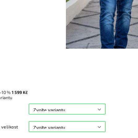
–10 %
1 599 Kč
ariantu
velikost