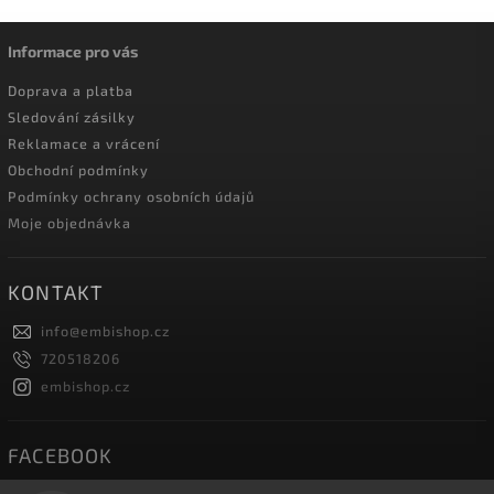
Informace pro vás
Doprava a platba
Sledování zásilky
Reklamace a vrácení
Obchodní podmínky
Podmínky ochrany osobních údajů
Moje objednávka
KONTAKT
info
@
embishop.cz
720518206
embishop.cz
FACEBOOK