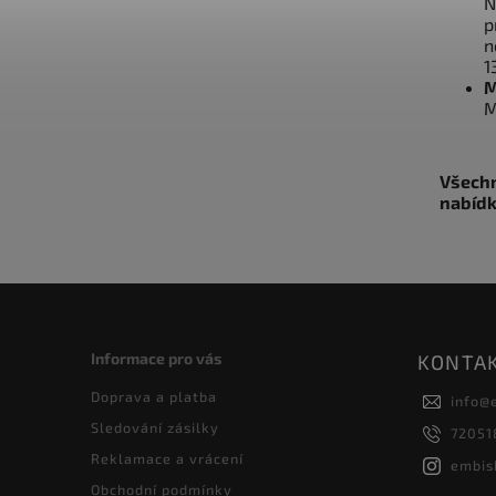
N
p
n
1
M
M
Všechn
nabídk
Informace pro vás
KONTA
Doprava a platba
info
@
Sledování zásilky
72051
Reklamace a vrácení
embis
Obchodní podmínky