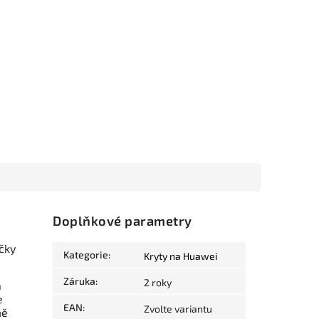
Doplňkové parametry
čky
Kategorie
:
Kryty na Huawei
Záruka
:
2 roky
a
e
EAN
:
Zvolte variantu
mě