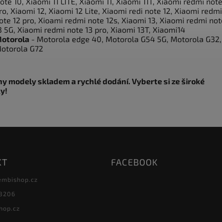
ote 10, Xiaomi 11 LITE, Xiaomi 11, Xiaomi 11T, Xiaomi redmi note
ro, Xiaomi 12, Xiaomi 12 Lite, Xiaomi redi note 12, Xiaomi redmi
ote 12 pro, Xioami redmi note 12s, Xiaomi 13, Xiaomi redmi not
3 5G, Xiaomi redmi note 13 pro, Xiaomi 13T, Xiaomi14
otorola
- Motorola edge 40, Motorola G54 5G, Motorola G32,
otorola G72
y modely skladem a rychlé dodání. Vyberte si ze široké
y!
KT
FACEBOOK
embishop.cz
8206
hop.cz