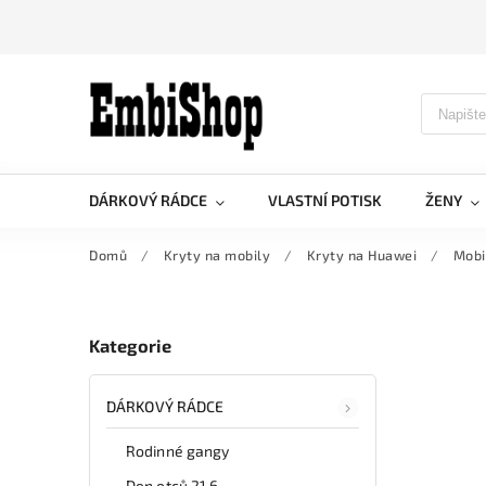
DÁRKOVÝ RÁDCE
VLASTNÍ POTISK
ŽENY
Domů
/
Kryty na mobily
/
Kryty na Huawei
/
Mobi
Kategorie
DÁRKOVÝ RÁDCE
Rodinné gangy
Den otců 21.6