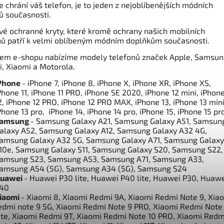
e chrání váš telefon, je to jeden z nejoblíbenějších módních
ů současnosti.
vé ochranné kryty, které kromě ochrany našich mobilních
nů patří k velmi oblíbeným módním doplňkům současnosti.
em e-shopu nabízíme modely telefonů značek Apple, Samsun
, Xiaomi a Motorola.
Phone
- iPhone 7, iPhone 8, iPhone X, iPhone XR, iPhone XS,
Phone 11, iPhone 11 PRO, iPhone SE 2020, iPhone 12 mini, iPhon
2, iPhone 12 PRO, iPhone 12 PRO MAX, iPhone 13, iPhone 13 mini
Phone 13 pro, iPhone 14, iPhone 14 pro, iPhone 15, iPhone 15 pr
amsung
- Samsung Galaxy A21, Samsung Galaxy A51, Samsun
alaxy A52, Samsung Galaxy A12, Samsung Galaxy A32 4G,
amsung Galaxy A32 5G, Samsung Galaxy A71, Samsung Galaxy
10e, Samsung Galaxy S11, Samsung Galaxy S20, Samsung S22,
amsung S23, Samsung A53, Samsung A71, Samsung A33,
amsung A54 (5G), Samsung A34 (5G), Samsung S24
uawei
- Huawei P30 lite, Huawei P40 lite, Huawei P30, Huaw
40
iaomi
- Xiaomi 8, Xiaomi Redmi 9A, Xiaomi Redmi Note 9, Xia
edmi note 9 5G, Xiaomi Redmi Note 9 PRO, Xiaomi Redmi Note
ite, Xiaomi Redmi 9T, Xiaomi Redmi Note 10 PRO, Xiaomi Redm