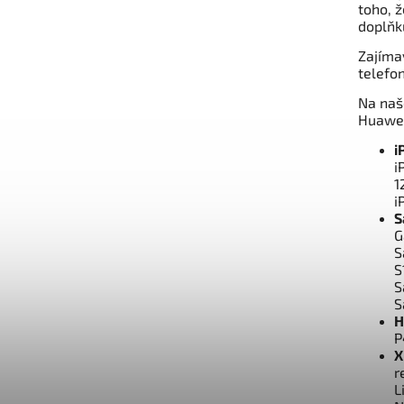
toho, ž
doplňk
Zajíma
telefo
Na naš
Huawei
i
i
1
i
S
G
S
S
S
S
H
P
X
r
L