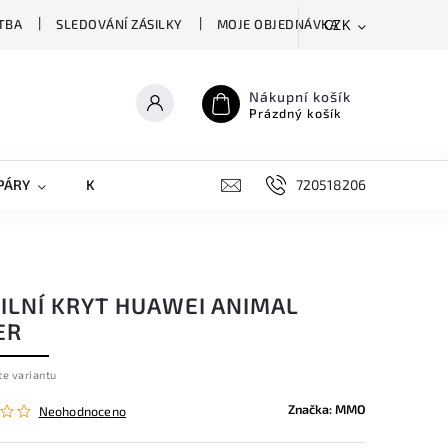
TBA
SLEDOVÁNÍ ZÁSILKY
MOJE OBJEDNÁVKA
CZK
Nákupní košík
Prázdný košík
PÁRY
KRYTY NA MOBILY
DOPLŇKY
720518206
ILNÍ KRYT HUAWEI ANIMAL
ER
te variantu
Značka:
MMO
Neohodnoceno