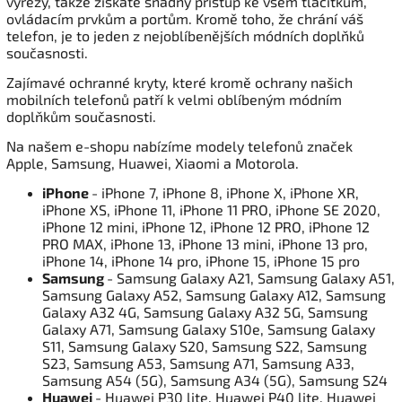
výřezy, takže získáte snadný přístup ke všem tlačítkům,
ovládacím prvkům a portům. Kromě toho, že chrání váš
telefon, je to jeden z nejoblíbenějších módních doplňků
současnosti.
Zajímavé ochranné kryty, které kromě ochrany našich
mobilních telefonů patří k velmi oblíbeným módním
doplňkům současnosti.
Na našem e-shopu nabízíme modely telefonů značek
Apple, Samsung, Huawei, Xiaomi a Motorola.
iPhone
- iPhone 7, iPhone 8, iPhone X, iPhone XR,
iPhone XS, iPhone 11, iPhone 11 PRO, iPhone SE 2020,
iPhone 12 mini, iPhone 12, iPhone 12 PRO, iPhone 12
PRO MAX, iPhone 13, iPhone 13 mini, iPhone 13 pro,
iPhone 14, iPhone 14 pro, iPhone 15, iPhone 15 pro
Samsung
- Samsung Galaxy A21, Samsung Galaxy A51,
Samsung Galaxy A52, Samsung Galaxy A12, Samsung
Galaxy A32 4G, Samsung Galaxy A32 5G, Samsung
Galaxy A71, Samsung Galaxy S10e, Samsung Galaxy
S11, Samsung Galaxy S20, Samsung S22, Samsung
S23, Samsung A53, Samsung A71, Samsung A33,
Samsung A54 (5G), Samsung A34 (5G), Samsung S24
Huawei
- Huawei P30 lite, Huawei P40 lite, Huawei