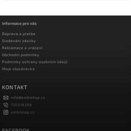
Informace pro vás
Doprava a platba
Sledování zásilky
Reklamace a vrácení
Obchodní podmínky
Podmínky ochrany osobních údajů
Moje objednávka
KONTAKT
info
@
embishop.cz
720518206
embishop.cz
FACEBOOK