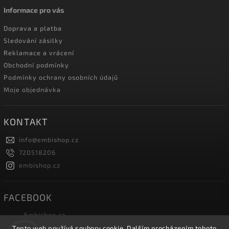
Informace pro vás
Doprava a platba
Sledování zásilky
Reklamace a vrácení
Obchodní podmínky
Podmínky ochrany osobních údajů
Moje objednávka
KONTAKT
info
@
embishop.cz
720518206
embishop.cz
FACEBOOK
Embishop.cz
Tento web používá soubory cookie. Dalším procházením tohoto