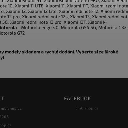
ite, Xiaomi Redmi 9T, Xiaomi Redmi Note 10 PRO, Xiaomi Redm
ote 10, Xiaomi 11 LITE, Xiaomi 11, Xiaomi 11T, Xiaomi redmi note
ro, Xiaomi 12, Xiaomi 12 Lite, Xiaomi redi note 12, Xiaomi redmi
ote 12 pro, Xioami redmi note 12s, Xiaomi 13, Xiaomi redmi not
3 5G, Xiaomi redmi note 13 pro, Xiaomi 13T, Xiaomi14
otorola
- Motorola edge 40, Motorola G54 5G, Motorola G32,
otorola G72
y modely skladem a rychlé dodání. Vyberte si ze široké
y!
KT
FACEBOOK
Embishop.cz
embishop.cz
8206
hop.cz