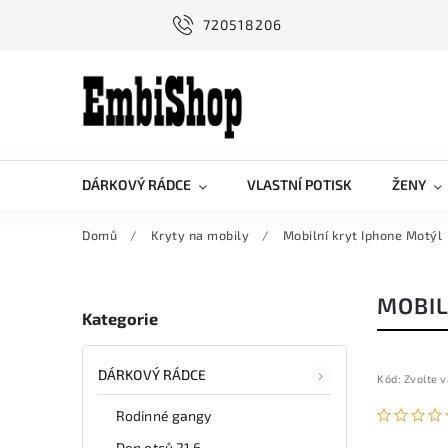
720518206
DÁRKOVÝ RÁDCE
VLASTNÍ POTISK
ŽENY
Domů
/
Kryty na mobily
/
Mobilní kryt Iphone Motýl
MOBIL
Kategorie
DÁRKOVÝ RÁDCE
Kód:
Zvolte v
Rodinné gangy
Den otců 21.6