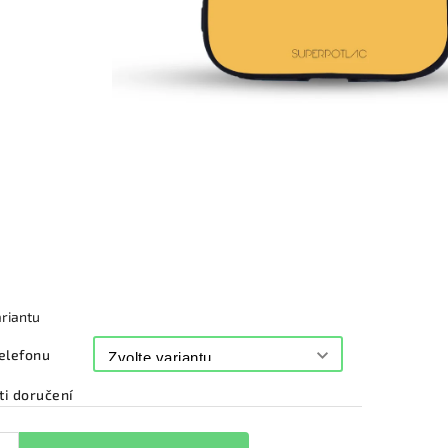
ariantu
elefonu
i doručení