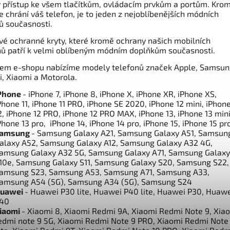
 přístup ke všem tlačítkům, ovládacím prvkům a portům. Kro
e chrání váš telefon, je to jeden z nejoblíbenějších módních
ů současnosti.
vé ochranné kryty, které kromě ochrany našich mobilních
nů patří k velmi oblíbeným módním doplňkům současnosti.
em e-shopu nabízíme modely telefonů značek Apple, Samsun
, Xiaomi a Motorola.
Phone
- iPhone 7, iPhone 8, iPhone X, iPhone XR, iPhone XS,
Phone 11, iPhone 11 PRO, iPhone SE 2020, iPhone 12 mini, iPhon
2, iPhone 12 PRO, iPhone 12 PRO MAX, iPhone 13, iPhone 13 mini
Phone 13 pro, iPhone 14, iPhone 14 pro, iPhone 15, iPhone 15 pr
amsung
- Samsung Galaxy A21, Samsung Galaxy A51, Samsun
alaxy A52, Samsung Galaxy A12, Samsung Galaxy A32 4G,
amsung Galaxy A32 5G, Samsung Galaxy A71, Samsung Galaxy
10e, Samsung Galaxy S11, Samsung Galaxy S20, Samsung S22,
amsung S23, Samsung A53, Samsung A71, Samsung A33,
amsung A54 (5G), Samsung A34 (5G), Samsung S24
uawei
- Huawei P30 lite, Huawei P40 lite, Huawei P30, Huaw
40
iaomi
- Xiaomi 8, Xiaomi Redmi 9A, Xiaomi Redmi Note 9, Xia
edmi note 9 5G, Xiaomi Redmi Note 9 PRO, Xiaomi Redmi Note