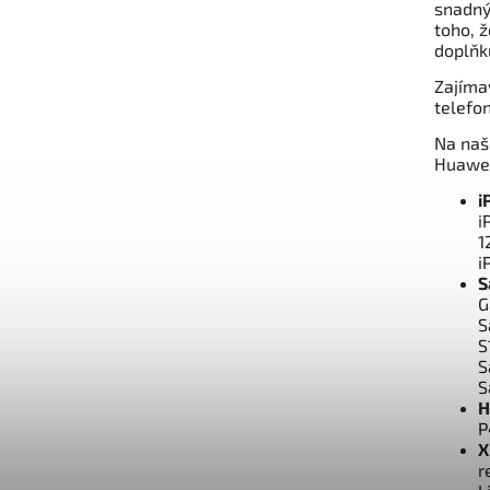
snadný
toho, ž
doplňk
Zajíma
telefo
Na naš
Huawei
i
i
1
i
S
G
S
S
S
S
H
P
X
r