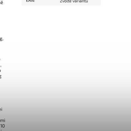
EAN
:
Zvolte variantu
mě
g,
e
,
o
g
ei
omi
 10