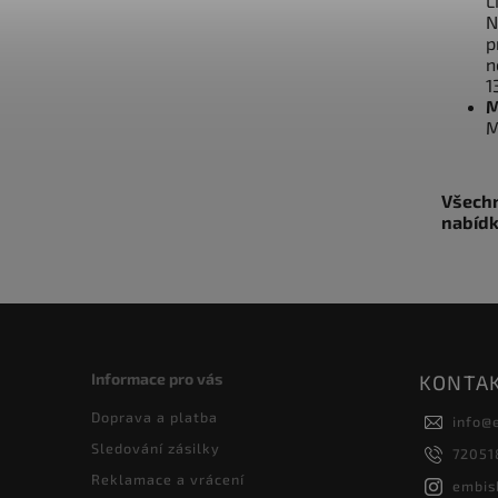
L
N
p
n
1
M
M
Všechn
nabídk
Informace pro vás
KONTA
Doprava a platba
info
@
Sledování zásilky
72051
Reklamace a vrácení
embis