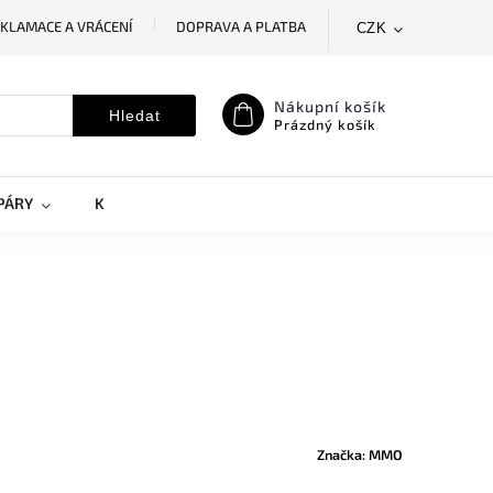
KLAMACE A VRÁCENÍ
DOPRAVA A PLATBA
CZK
SLEDOVÁNÍ ZÁSILKY
MOJE OBJEDNÁVKA
Nákupní košík
Hledat
Prázdný košík
PÁRY
KRYTY NA MOBILY
DOPLŇKY
Značka:
MMO