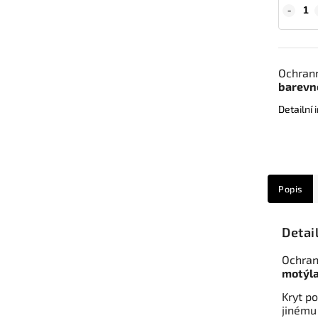
Ochrann
barevn
Detailní
Popis
Detai
Ochran
motýla
Kryt po
jinému