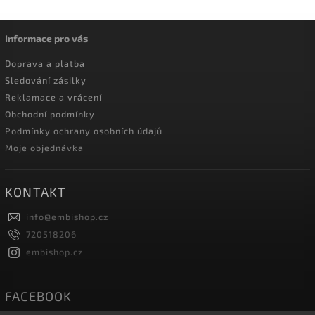
Informace pro vás
Doprava a platba
Sledování zásilky
Reklamace a vrácení
Obchodní podmínky
Podmínky ochrany osobních údajů
Moje objednávka
KONTAKT
info
@
embishop.cz
720518206
embishop.cz
FACEBOOK