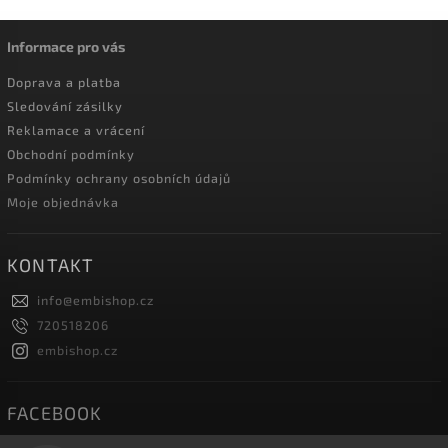
Informace pro vás
Doprava a platba
Sledování zásilky
Reklamace a vrácení
Obchodní podmínky
Podmínky ochrany osobních údajů
Moje objednávka
KONTAKT
info
@
embishop.cz
720518206
embishop.cz
FACEBOOK