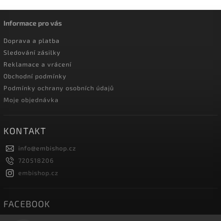
Informace pro vás
Doprava a platba
Sledování zásilky
Reklamace a vrácení
Obchodní podmínky
Podmínky ochrany osobních údajů
Moje objednávka
KONTAKT
info
@
embishop.cz
720518206
embishop.cz
FACEBOOK