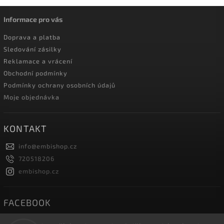
Informace pro vás
Doprava a platba
Sledování zásilky
Reklamace a vrácení
Obchodní podmínky
Podmínky ochrany osobních údajů
Moje objednávka
KONTAKT
info
@
embishop.cz
720518206
embishop.cz
FACEBOOK