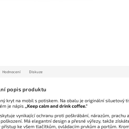
Hodnocení
Diskuze
lní popis produktu
ý kryt na mobil s potiskem. Na obalu je originální siluetový ti
rém je nápis
,,Keep calm and drink coffee."
skytuje vynikající ochranu proti poškrábání, nárazům, prachu 
 poškození. Má elegantní design a přesné výřezy, takže získát
 přístup ke všem tlačítkům, ovládacím prvkům a portům. Kro