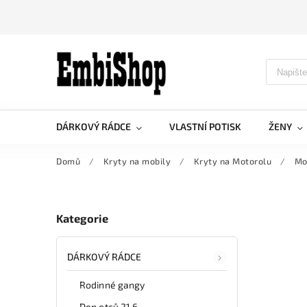
DÁRKOVÝ RÁDCE
VLASTNÍ POTISK
ŽENY
Domů
/
Kryty na mobily
/
Kryty na Motorolu
/
Mo
Kategorie
DÁRKOVÝ RÁDCE
Rodinné gangy
Den otců 21.6