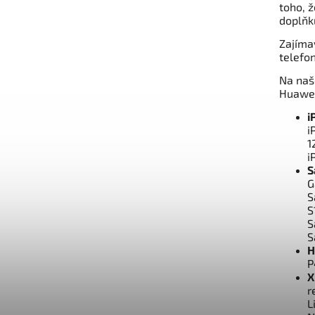
toho, ž
doplňk
Zajíma
telefo
Na naš
Huawei
i
i
1
i
S
G
S
S
S
S
H
P
X
r
L