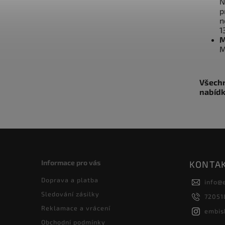
N
p
n
1
M
M
Všechn
nabídk
Informace pro vás
KONTA
Doprava a platba
info
@
Sledování zásilky
72051
Reklamace a vrácení
embis
Obchodní podmínky