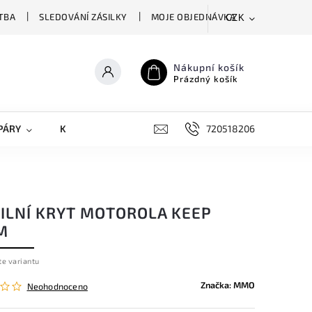
TBA
SLEDOVÁNÍ ZÁSILKY
MOJE OBJEDNÁVKA
CZK
Nákupní košík
Prázdný košík
PÁRY
KRYTY NA MOBILY
DOPLŇKY
720518206
ILNÍ KRYT MOTOROLA KEEP
M
te variantu
Značka:
MMO
Neohodnoceno