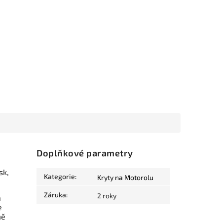
Doplňkové parametry
sk,
Kategorie
:
Kryty na Motorolu
Záruka
:
2 roky
a
e
mě