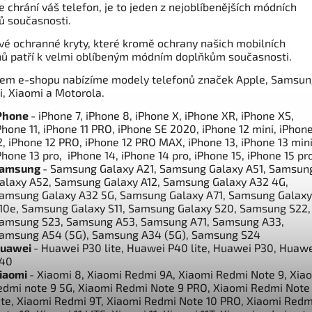
e chrání váš telefon, je to jeden z nejoblíbenějších módních
ů současnosti.
vé ochranné kryty, které kromě ochrany našich mobilních
nů patří k velmi oblíbeným módním doplňkům současnosti.
em e-shopu nabízíme modely telefonů značek Apple, Samsun
, Xiaomi a Motorola.
Phone
- iPhone 7, iPhone 8, iPhone X, iPhone XR, iPhone XS,
Phone 11, iPhone 11 PRO, iPhone SE 2020, iPhone 12 mini, iPhon
2, iPhone 12 PRO, iPhone 12 PRO MAX, iPhone 13, iPhone 13 mini
Phone 13 pro, iPhone 14, iPhone 14 pro, iPhone 15, iPhone 15 pr
amsung
- Samsung Galaxy A21, Samsung Galaxy A51, Samsun
alaxy A52, Samsung Galaxy A12, Samsung Galaxy A32 4G,
amsung Galaxy A32 5G, Samsung Galaxy A71, Samsung Galaxy
10e, Samsung Galaxy S11, Samsung Galaxy S20, Samsung S22,
amsung S23, Samsung A53, Samsung A71, Samsung A33,
amsung A54 (5G), Samsung A34 (5G), Samsung S24
uawei
- Huawei P30 lite, Huawei P40 lite, Huawei P30, Huaw
40
iaomi
- Xiaomi 8, Xiaomi Redmi 9A, Xiaomi Redmi Note 9, Xia
edmi note 9 5G, Xiaomi Redmi Note 9 PRO, Xiaomi Redmi Note
ite, Xiaomi Redmi 9T, Xiaomi Redmi Note 10 PRO, Xiaomi Redm