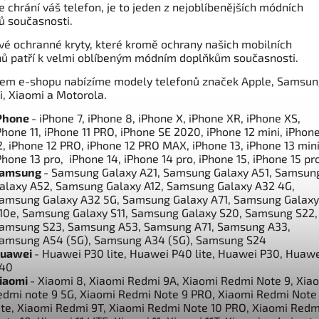
e chrání váš telefon, je to jeden z nejoblíbenějších módních
ů současnosti.
vé ochranné kryty, které kromě ochrany našich mobilních
nů patří k velmi oblíbeným módním doplňkům současnosti.
em e-shopu nabízíme modely telefonů značek Apple, Samsun
, Xiaomi a Motorola.
Phone
- iPhone 7, iPhone 8, iPhone X, iPhone XR, iPhone XS,
Phone 11, iPhone 11 PRO, iPhone SE 2020, iPhone 12 mini, iPhon
2, iPhone 12 PRO, iPhone 12 PRO MAX, iPhone 13, iPhone 13 mini
Phone 13 pro, iPhone 14, iPhone 14 pro, iPhone 15, iPhone 15 pr
amsung
- Samsung Galaxy A21, Samsung Galaxy A51, Samsun
alaxy A52, Samsung Galaxy A12, Samsung Galaxy A32 4G,
amsung Galaxy A32 5G, Samsung Galaxy A71, Samsung Galaxy
10e, Samsung Galaxy S11, Samsung Galaxy S20, Samsung S22,
amsung S23, Samsung A53, Samsung A71, Samsung A33,
amsung A54 (5G), Samsung A34 (5G), Samsung S24
uawei
- Huawei P30 lite, Huawei P40 lite, Huawei P30, Huaw
40
iaomi
- Xiaomi 8, Xiaomi Redmi 9A, Xiaomi Redmi Note 9, Xia
edmi note 9 5G, Xiaomi Redmi Note 9 PRO, Xiaomi Redmi Note
ite, Xiaomi Redmi 9T, Xiaomi Redmi Note 10 PRO, Xiaomi Redm