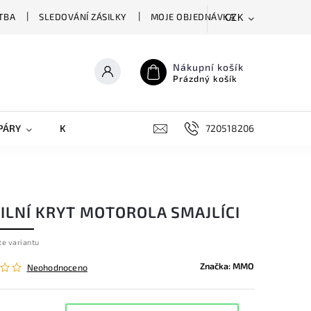
TBA
SLEDOVÁNÍ ZÁSILKY
MOJE OBJEDNÁVKA
CZK
Nákupní košík
Prázdný košík
PÁRY
KRYTY NA MOBILY
DOPLŇKY
720518206
ILNÍ KRYT MOTOROLA SMAJLÍCI
te variantu
Značka:
MMO
Neohodnoceno