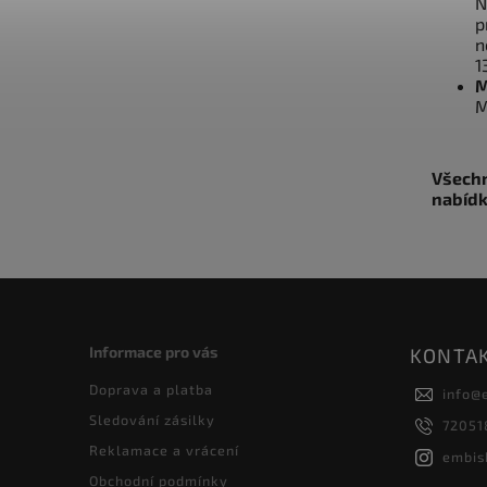
N
p
n
1
M
M
Všechn
nabídk
Informace pro vás
KONTA
Doprava a platba
info
@
Sledování zásilky
72051
Reklamace a vrácení
embis
Obchodní podmínky