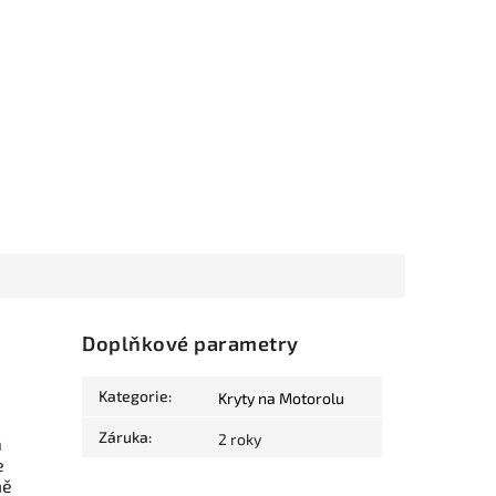
Doplňkové parametry
Kategorie
:
Kryty na Motorolu
Záruka
:
2 roky
a
e
mě