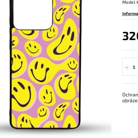
Model 
Informa
32
Ochrann
obráze