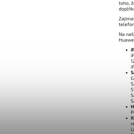
toho, ž
doplňk
Zajíma
telefo
Na naš
Huawei
i
i
1
i
S
G
S
S
S
S
H
P
X
r
L