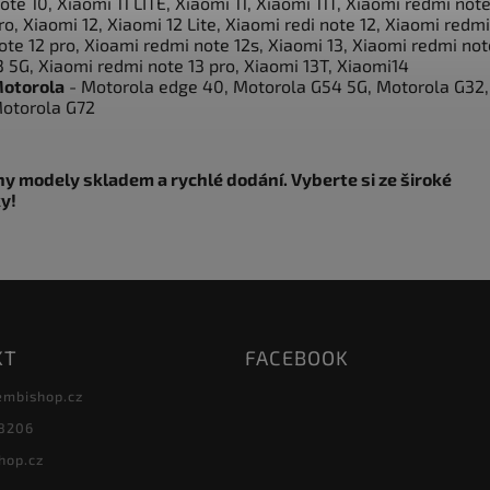
ote 10, Xiaomi 11 LITE, Xiaomi 11, Xiaomi 11T, Xiaomi redmi note
ro, Xiaomi 12, Xiaomi 12 Lite, Xiaomi redi note 12, Xiaomi redmi
ote 12 pro, Xioami redmi note 12s, Xiaomi 13, Xiaomi redmi not
3 5G, Xiaomi redmi note 13 pro, Xiaomi 13T, Xiaomi14
otorola
- Motorola edge 40, Motorola G54 5G, Motorola G32,
otorola G72
y modely skladem a rychlé dodání. Vyberte si ze široké
y!
KT
FACEBOOK
embishop.cz
8206
hop.cz