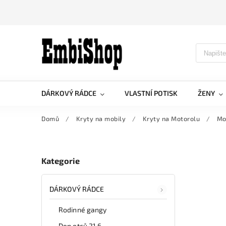
DÁRKOVÝ RÁDCE
VLASTNÍ POTISK
ŽENY
Domů
/
Kryty na mobily
/
Kryty na Motorolu
/
Mo
Kategorie
DÁRKOVÝ RÁDCE
Rodinné gangy
Den otců 21.6