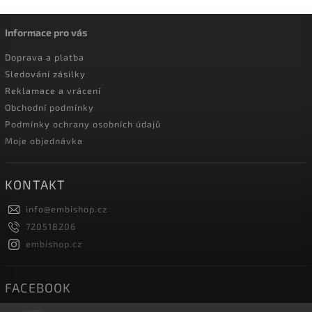
Informace pro vás
Doprava a platba
Sledování zásilky
Reklamace a vrácení
Obchodní podmínky
Podmínky ochrany osobních údajů
Moje objednávka
KONTAKT
info
@
embishop.cz
720518206
embishop.cz
FACEBOOK