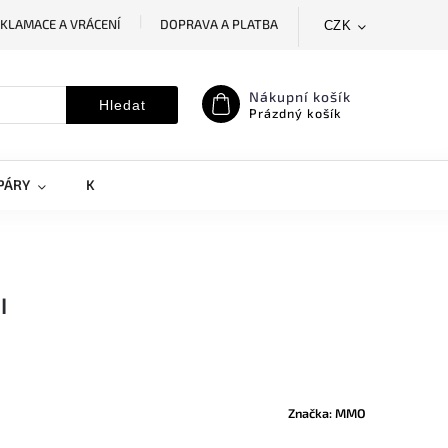
KLAMACE A VRÁCENÍ
DOPRAVA A PLATBA
CZK
SLEDOVÁNÍ ZÁSILKY
MOJE OBJEDNÁVKA
Nákupní košík
Hledat
Prázdný košík
PÁRY
KRYTY NA MOBILY
DOPLŇKY
I
Značka:
MMO