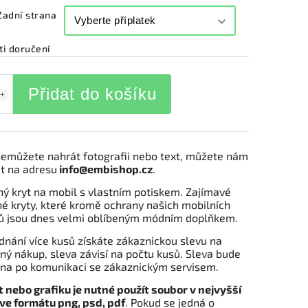
 Zadní strana
i doručení
Přidat do košíku
emůžete nahrát fotografii nebo text, můžete nám
at na adresu
info@embishop.cz
.
ý kryt na mobil s vlastním potiskem. Zajímavé
é kryty, které kromě ochrany našich mobilních
ů jsou dnes velmi oblíbeným módním doplňkem.
ednání více kusů získáte zákaznickou slevu na
ý nákup, sleva závisí na počtu kusů. Sleva bude
na po komunikaci se zákaznickým servisem.
t nebo grafiku je nutné použít soubor v nejvyšší
 ve formátu png, psd, pdf
. Pokud se jedná o