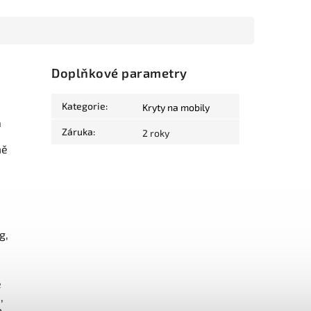
Doplňkové parametry
Kategorie
:
Kryty na mobily
a
Záruka
:
2 roky
mě
g,
e
,
o