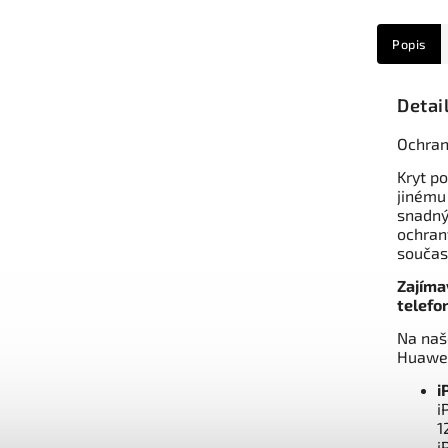
Popis
Detai
Ochran
Kryt po
jinému
snadný
ochran
součas
Zajíma
telefo
Na naš
Huawei
i
i
1
i