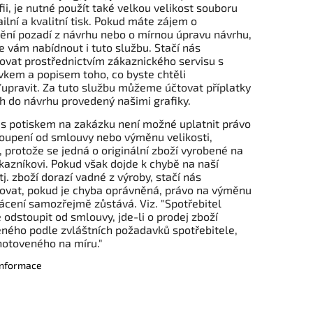
fii, je nutné použít také velkou velikost souboru
ailní a kvalitní tisk. Pokud máte zájem o
ění pozadí z návrhu nebo o mírnou úpravu návrhu,
vám nabídnout i tuto službu. Stačí nás
ovat prostřednictvím zákaznického servisu s
kem a popisem toho, co byste chtěli
upravit. Za tuto službu můžeme účtovat příplatky
h do návrhu provedený našimi grafiky.
 s potiskem na zakázku není možné uplatnit právo
oupení od smlouvy nebo výměnu velikosti,
., protože se jedná o originální zboží vyrobené na
kazníkovi. Pokud však dojde k chybě na naší
tj. zboží dorazí vadné z výroby, stačí nás
ovat, pokud je chyba oprávněná, právo na výměnu
ácení samozřejmě zůstává. Viz. "Spotřebitel
odstoupit od smlouvy, jde-li o prodej zboží
ného podle zvláštních požadavků spotřebitele,
hotoveného na míru."
 informace