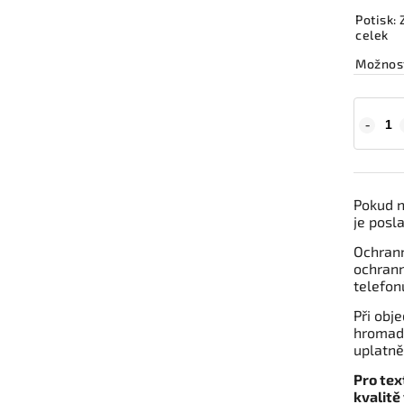
Potisk:
celek
Možnost
Pokud n
je posl
Ochrann
ochrann
telefon
Při obj
hromadn
uplatně
Pro tex
kvalitě