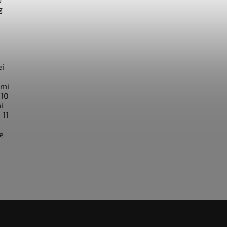
g
ei
omi
 10
i
 11
e