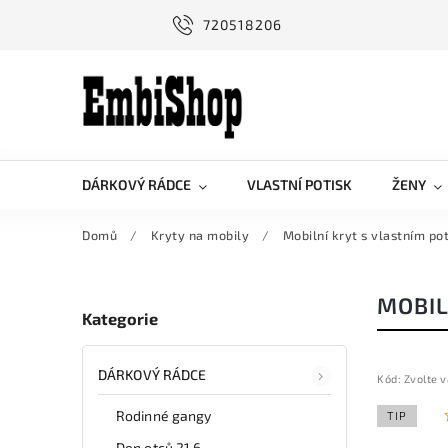
720518206
DÁRKOVÝ RÁDCE
VLASTNÍ POTISK
ŽENY
Domů
/
Kryty na mobily
/
Mobilní kryt s vlastním po
MOBIL
Kategorie
DÁRKOVÝ RÁDCE
Kód:
Zvolte v
Rodinné gangy
TIP
Den otců 21.6