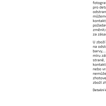
fotogra
pro det
odstran
můžeme 
kontakt
požadav
změnit/
za zása
U zboží
na odst
barvy,..
míru zá
straně, 
kontakt
nebo vr
nemůže 
zhotove
zboží z
Detailní