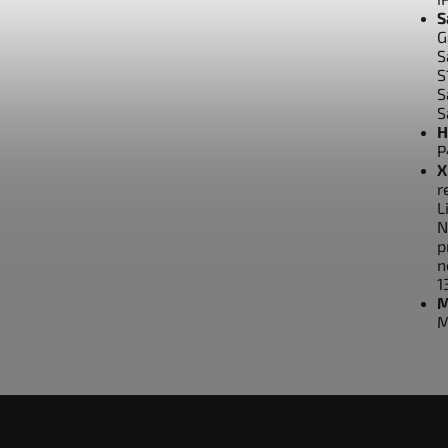
S
G
S
S
S
S
H
P
X
r
L
N
p
n
1
M
M