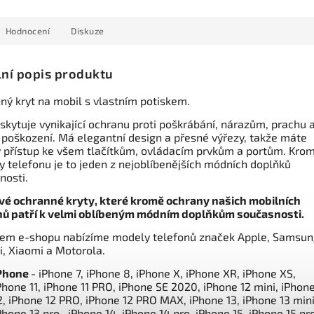
Hodnocení
Diskuze
lní popis produktu
ný kryt na mobil s vlastním potiskem.
skytuje vynikající ochranu proti poškrábání, nárazům, prachu 
 poškození. Má elegantní design a přesné výřezy, takže máte
 přístup ke všem tlačítkům, ovládacím prvkům a portům. Kro
y telefonu je to jeden z nejoblíbenějších módních doplňků
nosti.
vé ochranné kryty, které kromě ochrany našich mobilních
nů patří k velmi oblíbeným módním doplňkům současnosti.
em e-shopu nabízíme modely telefonů značek Apple, Samsun
, Xiaomi a Motorola.
Phone
- iPhone 7, iPhone 8, iPhone X, iPhone XR, iPhone XS,
Phone 11, iPhone 11 PRO, iPhone SE 2020, iPhone 12 mini, iPhon
2, iPhone 12 PRO, iPhone 12 PRO MAX, iPhone 13, iPhone 13 mini
Phone 13 pro, iPhone 14, iPhone 14 pro, iPhone 15, iPhone 15 pr