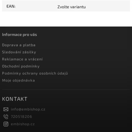
EAN
:
Zvolte variantu
Informace pro vás
Doprava a platba
Sledování zásilky
Reklamace a vrácení
Obchodní podmínky
Podmínky ochrany osobních údajů
Moje objednávka
KONTAKT
info
@
embishop.cz
720518206
embishop.cz