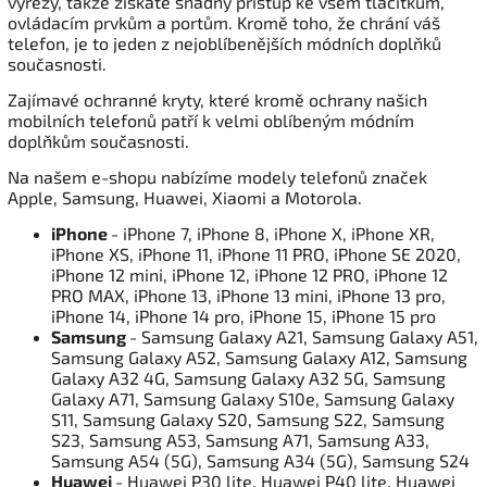
výřezy, takže získáte snadný přístup ke všem tlačítkům,
ovládacím prvkům a portům. Kromě toho, že chrání váš
telefon, je to jeden z nejoblíbenějších módních doplňků
současnosti.
Zajímavé ochranné kryty, které kromě ochrany našich
mobilních telefonů patří k velmi oblíbeným módním
doplňkům současnosti.
Na našem e-shopu nabízíme modely telefonů značek
Apple, Samsung, Huawei, Xiaomi a Motorola.
iPhone
- iPhone 7, iPhone 8, iPhone X, iPhone XR,
iPhone XS, iPhone 11, iPhone 11 PRO, iPhone SE 2020,
iPhone 12 mini, iPhone 12, iPhone 12 PRO, iPhone 12
PRO MAX, iPhone 13, iPhone 13 mini, iPhone 13 pro,
iPhone 14, iPhone 14 pro, iPhone 15, iPhone 15 pro
Samsung
- Samsung Galaxy A21, Samsung Galaxy A51,
Samsung Galaxy A52, Samsung Galaxy A12, Samsung
Galaxy A32 4G, Samsung Galaxy A32 5G, Samsung
Galaxy A71, Samsung Galaxy S10e, Samsung Galaxy
S11, Samsung Galaxy S20, Samsung S22, Samsung
S23, Samsung A53, Samsung A71, Samsung A33,
Samsung A54 (5G), Samsung A34 (5G), Samsung S24
Huawei
- Huawei P30 lite, Huawei P40 lite, Huawei