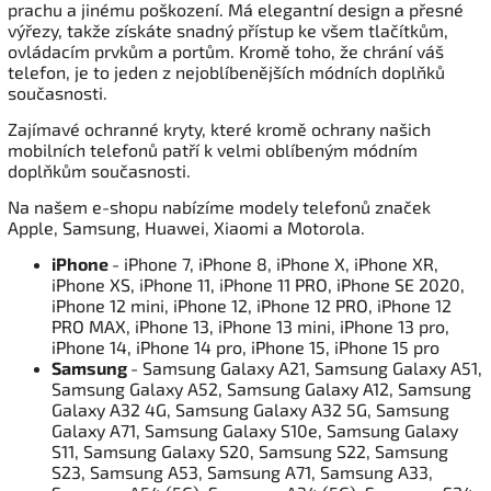
prachu a jinému poškození. Má elegantní design a přesné
výřezy, takže získáte snadný přístup ke všem tlačítkům,
ovládacím prvkům a portům. Kromě toho, že chrání váš
telefon, je to jeden z nejoblíbenějších módních doplňků
současnosti.
Zajímavé ochranné kryty, které kromě ochrany našich
mobilních telefonů patří k velmi oblíbeným módním
doplňkům současnosti.
Na našem e-shopu nabízíme modely telefonů značek
Apple, Samsung, Huawei, Xiaomi a Motorola.
iPhone
- iPhone 7, iPhone 8, iPhone X, iPhone XR,
iPhone XS, iPhone 11, iPhone 11 PRO, iPhone SE 2020,
iPhone 12 mini, iPhone 12, iPhone 12 PRO, iPhone 12
PRO MAX, iPhone 13, iPhone 13 mini, iPhone 13 pro,
iPhone 14, iPhone 14 pro, iPhone 15, iPhone 15 pro
Samsung
- Samsung Galaxy A21, Samsung Galaxy A51,
Samsung Galaxy A52, Samsung Galaxy A12, Samsung
Galaxy A32 4G, Samsung Galaxy A32 5G, Samsung
Galaxy A71, Samsung Galaxy S10e, Samsung Galaxy
S11, Samsung Galaxy S20, Samsung S22, Samsung
S23, Samsung A53, Samsung A71, Samsung A33,