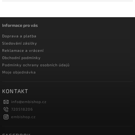
Informace pro vás
Doprava a platba
Sledování zásilky
Reklamace a vrácení
Obchodní podmínky
Podmínky ochrany osobních údajů
Moje objednávka
KONTAKT
info
@
embishop.cz
720518206
embishop.cz