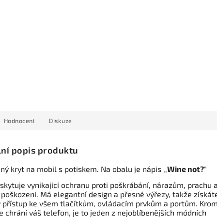
Hodnocení
Diskuze
lní popis produktu
ý kryt na mobil s potiskem. Na obalu je nápis ,,
Wine not?
"
skytuje vynikající ochranu proti poškrábání, nárazům, prachu 
 poškození. Má elegantní design a přesné výřezy, takže získát
 přístup ke všem tlačítkům, ovládacím prvkům a portům. Kro
e chrání váš telefon, je to jeden z nejoblíbenějších módních