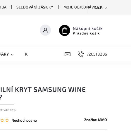
TBA
SLEDOVÁNÍ ZÁSILKY
MOJE OBJEDNÁVKA
CZK
Nákupní košík
Prázdný košík
PÁRY
KRYTY NA MOBILY
DOPLŇKY
720518206
ILNÍ KRYT SAMSUNG WINE
?
te variantu
Značka:
MMO
Neohodnoceno