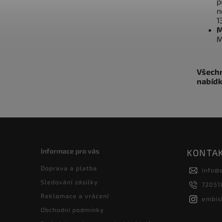
p
n
1
M
M
Všechn
nabídk
Informace pro vás
KONTA
Doprava a platba
info
@
Sledování zásilky
72051
Reklamace a vrácení
embis
Obchodní podmínky