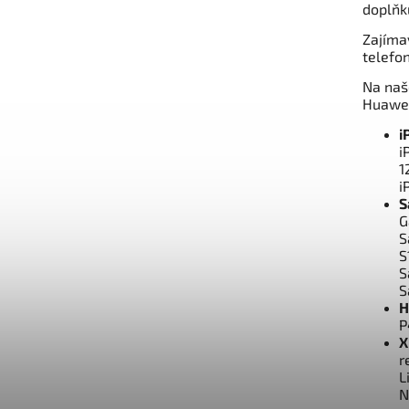
doplňk
Zajíma
telefo
Na naš
Huawei
i
i
1
i
S
G
S
S
S
S
H
P
X
r
L
N