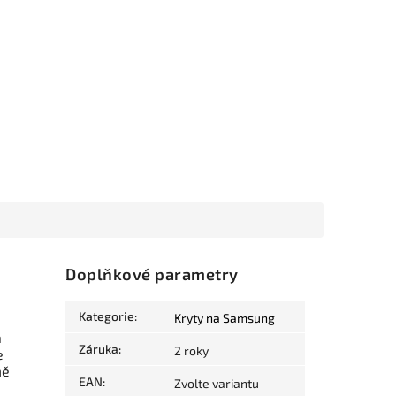
Doplňkové parametry
Kategorie
:
Kryty na Samsung
a
Záruka
:
2 roky
e
mě
EAN
:
Zvolte variantu