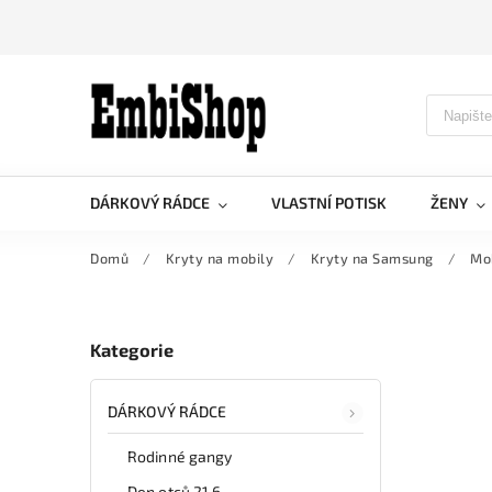
DÁRKOVÝ RÁDCE
VLASTNÍ POTISK
ŽENY
Domů
/
Kryty na mobily
/
Kryty na Samsung
/
Mob
Kategorie
DÁRKOVÝ RÁDCE
Rodinné gangy
Den otců 21.6