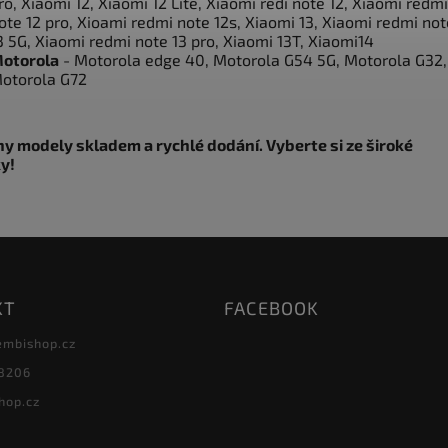
ro, Xiaomi 12, Xiaomi 12 Lite, Xiaomi redi note 12, Xiaomi redmi
ote 12 pro, Xioami redmi note 12s, Xiaomi 13, Xiaomi redmi not
3 5G, Xiaomi redmi note 13 pro, Xiaomi 13T, Xiaomi14
otorola
- Motorola edge 40, Motorola G54 5G, Motorola G32,
otorola G72
y modely skladem a rychlé dodání. Vyberte si ze široké
y!
KT
FACEBOOK
embishop.cz
8206
hop.cz