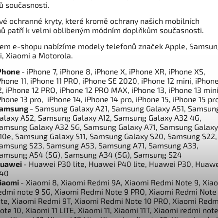
ů současnosti.
vé ochranné kryty, které kromě ochrany našich mobilních
nů patří k velmi oblíbeným módním doplňkům současnosti.
em e-shopu nabízíme modely telefonů značek Apple, Samsun
, Xiaomi a Motorola.
Phone
- iPhone 7, iPhone 8, iPhone X, iPhone XR, iPhone XS,
Phone 11, iPhone 11 PRO, iPhone SE 2020, iPhone 12 mini, iPhon
2, iPhone 12 PRO, iPhone 12 PRO MAX, iPhone 13, iPhone 13 mini
Phone 13 pro, iPhone 14, iPhone 14 pro, iPhone 15, iPhone 15 pr
amsung
- Samsung Galaxy A21, Samsung Galaxy A51, Samsun
alaxy A52, Samsung Galaxy A12, Samsung Galaxy A32 4G,
amsung Galaxy A32 5G, Samsung Galaxy A71, Samsung Galaxy
10e, Samsung Galaxy S11, Samsung Galaxy S20, Samsung S22,
amsung S23, Samsung A53, Samsung A71, Samsung A33,
amsung A54 (5G), Samsung A34 (5G), Samsung S24
uawei
- Huawei P30 lite, Huawei P40 lite, Huawei P30, Huaw
40
iaomi
- Xiaomi 8, Xiaomi Redmi 9A, Xiaomi Redmi Note 9, Xia
edmi note 9 5G, Xiaomi Redmi Note 9 PRO, Xiaomi Redmi Note
ite, Xiaomi Redmi 9T, Xiaomi Redmi Note 10 PRO, Xiaomi Redm
ote 10, Xiaomi 11 LITE, Xiaomi 11, Xiaomi 11T, Xiaomi redmi note