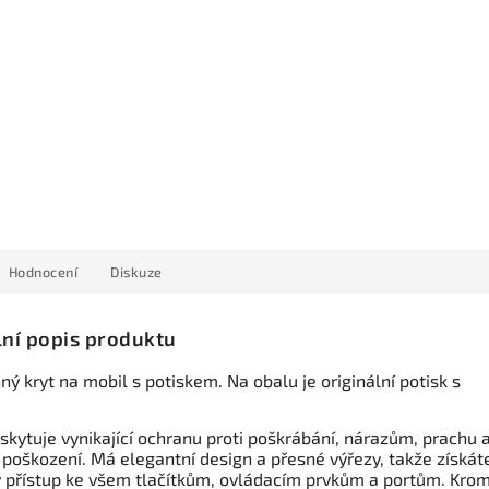
Hodnocení
Diskuze
lní popis produktu
ý kryt na mobil s potiskem. Na obalu je originální potisk s
skytuje vynikající ochranu proti poškrábání, nárazům, prachu 
 poškození. Má elegantní design a přesné výřezy, takže získát
 přístup ke všem tlačítkům, ovládacím prvkům a portům. Kro