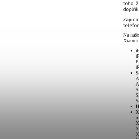
toho, ž
doplňk
Zajíma
telefo
Na naše
Xiaomi 
i
i
P
i
S
A
A
S
S
S
H
X
r
X
X
X