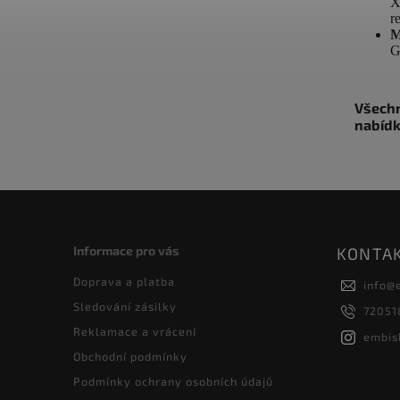
X
r
M
G
Všechn
nabídk
Informace pro vás
KONTA
Doprava a platba
info
@
Sledování zásilky
72051
Reklamace a vrácení
embis
Obchodní podmínky
Podmínky ochrany osobních údajů