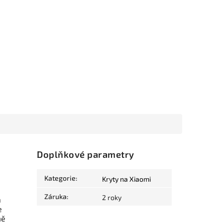
Doplňkové parametry
Kategorie
:
Kryty na Xiaomi
Záruka
:
2 roky
a
e
mě