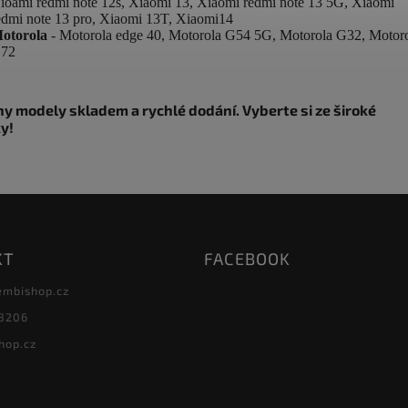
ioami redmi note 12s, Xiaomi 13, Xiaomi redmi note 13 5G, Xiaomi
edmi note 13 pro, Xiaomi 13T, Xiaomi14
otorola
- Motorola edge 40, Motorola G54 5G, Motorola G32, Motor
72
y modely skladem a rychlé dodání. Vyberte si ze široké
y!
KT
FACEBOOK
embishop.cz
8206
hop.cz