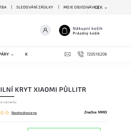
TBA
SLEDOVÁNÍ ZÁSILKY
MOJE OBJEDNÁVKA
CZK
Nákupní košík
Prázdný košík
PÁRY
KRYTY NA MOBILY
DOPLŇKY
720518206
LNÍ KRYT XIAOMI PŮLLITR
te variantu
Značka:
MMO
Neohodnoceno