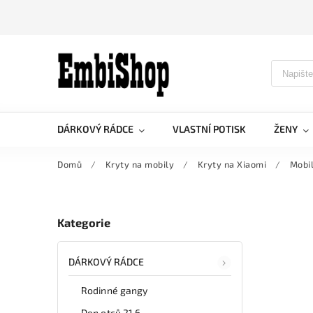
DÁRKOVÝ RÁDCE
VLASTNÍ POTISK
ŽENY
Domů
/
Kryty na mobily
/
Kryty na Xiaomi
/
Mobil
Kategorie
DÁRKOVÝ RÁDCE
Rodinné gangy
Den otců 21.6