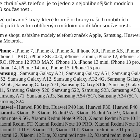
e chrání váš telefon, je to jeden z nejoblíbenějších módních
ů současnosti.
vé ochranné kryty, které kromě ochrany našich mobilních
nů patří k velmi oblíbeným módním doplňkům současnosti.
m e-shopu nabízíme modely telefonů značek Apple, Samsung, Huawei
a Motorola.
Phone
- iPhone 7, iPhone 8, iPhone X, iPhone XR, iPhone XS, iPhone 
Phone 11 PRO, iPhone SE 2020, iPhone 12 mini, iPhone 12, iPhone 12
RO, iPhone 12 PRO MAX, iPhone 13, iPhone 13 mini, iPhone 13 pro
Phone 14, iPhone 14 pro, iPhone 15, iPhone 15 pro
amsung
- Samsung Galaxy A21, Samsung Galaxy A51, Samsung Gal
52, Samsung Galaxy A12, Samsung Galaxy A32 4G, Samsung Galax
32 5G, Samsung Galaxy A71, Samsung Galaxy S10e, Samsung Gala
11, Samsung Galaxy S20, Samsung S22, Samsung S23, Samsung A53
amsung A71, Samsung A33, Samsung A54 (5G), Samsung A34 (5G),
amsung S24
uawei
- Huawei P30 lite, Huawei P40 lite, Huawei P30, Huawei P40
iaomi
- Xiaomi 8, Xiaomi Redmi 9A, Xiaomi Redmi Note 9, Xiaomi
edmi note 9 5G, Xiaomi Redmi Note 9 PRO, Xiaomi Redmi Note 10 Li
iaomi Redmi 9T, Xiaomi Redmi Note 10 PRO, Xiaomi Redmi Note 10
iaomi 11 LITE, Xiaomi 11, Xiaomi 11T, Xiaomi redmi note 11 pro,
iaomi 12, Xiaomi 12 Lite, Xiaomi redi note 12, Xiaomi redmi note 12 