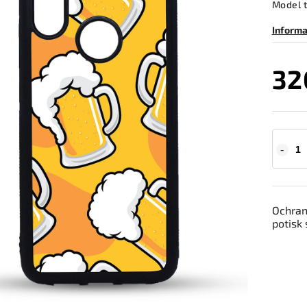
Model 
Informa
32
Ochrann
potisk 